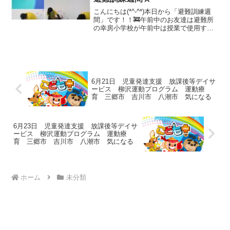
こんにちは(*^-^*)本日から「避難訓練週
間」です！！🚒午前中のお友達は避難所
の幸房小学校が午前中は授業で使用する
為、教室での避難訓練になりました💦今
日の子ども達の様子です☝✨🌸児童発達支
援🌸☆準備体操☆壁倒立今日も意欲的に
壁倒立を行いま...
6月21日 児童発達支援 放課後等デイサ
ービス 柳沢運動プログラム 運動療
育 三郷市 吉川市 八潮市 気になる
6月23日 児童発達支援 放課後等デイサ
ービス 柳沢運動プログラム 運動療
育 三郷市 吉川市 八潮市 気になる
ホーム
未分類