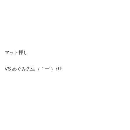
マット押し
VS めぐみ先生（｀ー´）ｲﾋﾋ