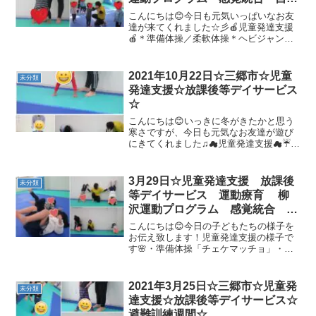
症スペクトラム ＡＤＨＤ Ｌ
こんにちは😊今日も元気いっぱいなお友
Ｄ 発達障害 三郷市 吉川
達が来てくれました☆彡🍎児童発達支援
🍎＊準備体操／柔軟体操＊ヘビジャンプ
市 八潮市
🐍みんなとても楽しそうです♫何度もジ
ャンプしました！＊動物変身なんと！手
押し車にチャレンジしました( ﾟДﾟ)✨＊サ
2021年10月22日☆三郷市☆児童
未分類
ーキット・1本橋...
発達支援☆放課後等デイサービス
☆
こんにちは😊いっきに冬がきたかと思う
寒さですが、今日も元気なお友達が遊び
にきてくれました♫☁児童発達支援☁☔準
備体操☔壁倒立腕がプルプルしながら
も、１０秒間上手に出来ました♫☔マラソ
ン障害物にも気をつけながら、走りきり
3月29日☆児童発達支援 放課後
未分類
ました！！☔トランポリ...
等デイサービス 運動療育 柳
沢運動プログラム 感覚統合 自
閉症スペクトラム ＡＤＨＤ Ｌ
こんにちは😊今日の子どもたちの様子を
Ｄ 発達障害 三郷市
お伝え致します！児童発達支援の様子で
す🌸・準備体操「チェケマッチョ」・壁
倒立・マラソン今日はたくさん走ってみ
んなへとへとでしたが最後まで頑張って
いました！・魔法のじゅうたん・亀コー
2021年3月25日☆三郷市☆児童発
未分類
スター・えほん「おててか...
達支援☆放課後等デイサービス☆
避難訓練週間☆