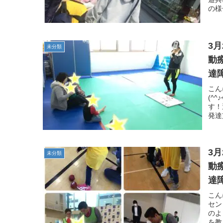
の様
3
未分類
動
達
子
こん
(^
す！
発達
3
未分類
動
達
子
こん
セン
のよ
を教