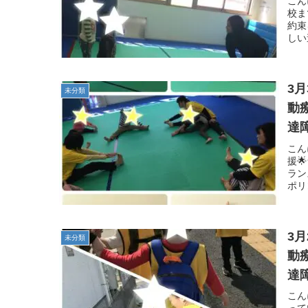
こん
校ま
約束
しい
3
未分類
動
達
子
こん
援
ラン
ポリ
3
未分類
動
達
子
こん