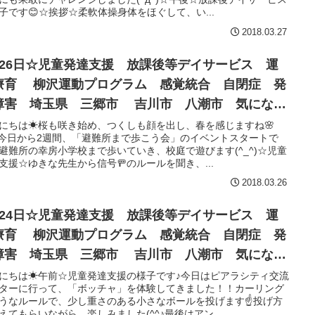
子です😊☆挨拶☆柔軟体操身体をほぐして、い...
2018.03.27
月26日☆児童発達支援 放課後等デイサービス 運
療育 柳沢運動プログラム 感覚統合 自閉症 発
障害 埼玉県 三郷市 吉川市 八潮市 気になる
にちは☀桜も咲き始め、つくしも顔を出し、春を感じますね🌸
^♪今日から2週間、「避難所まで歩こう会」のイベントスタートで
避難所の幸房小学校まで歩いていき、校庭で遊びます(^_^)☆児童
支援☆ゆきな先生から信号🚥のルールを聞き、...
2018.03.26
月24日☆児童発達支援 放課後等デイサービス 運
療育 柳沢運動プログラム 感覚統合 自閉症 発
障害 埼玉県 三郷市 吉川市 八潮市 気になる
にちは☀午前☆児童発達支援の様子です♪今日はピアラシティ交流
ターに行って、「ボッチャ」を体験してきました！！カーリング
うなルールで、少し重さのある小さなボールを投げます☝投げ方
えてもらいながら、楽しみました(^^♪最後はアン...