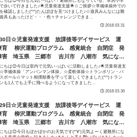
にちは😊今日も元気いっぱい！避難所にもなっている、幸房小学
で歩いて行きました♪🌟児童発達支援🌟☆ご挨拶☆準備体操外での
を確認しました(^^)たんぽぽを見つけました♪☆遊具みんなには難
遊具もあったけど・・・色々チャレンジできま...
2018.03.31
月30日☆児童発達支援 放課後等デイサービス 運
療育 柳沢運動プログラム 感覚統合 自閉症 発
障害 埼玉県 三郷市 吉川市 八潮市 気になる
にちは😊今日は室内で元気いっぱいに活動しました♪🌟児童発達支
☆準備体操「アンパンマン体操」☆柔軟体操☆トランポリン・バ
スボール☆マット相撲順番を守って楽しくできました(^^)トラン
ンも1人でも上手に飛べるようになってきました...
2018.03.30
月29日☆児童発達支援 放課後等デイサービス 運
療育 柳沢運動プログラム 感覚統合 自閉症 発
障害 埼玉県 三郷市 吉川市 八潮市 気になる
にちは😊今日もぽかぽかのお天気です(*‘∀‘)元気よーく避難所にな