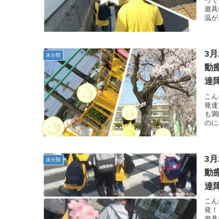
って
遊具
温が
3
未分類
動
達
子
こん
発達
も満
のに
3
未分類
動
達
子
こん
発！
遊具