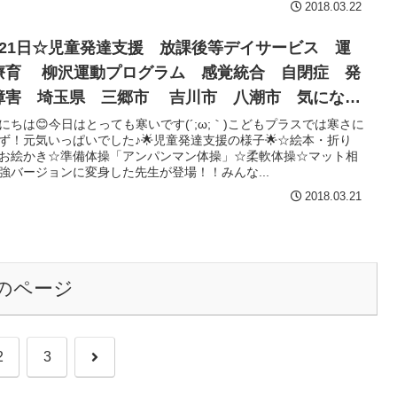
2018.03.22
月21日☆児童発達支援 放課後等デイサービス 運
療育 柳沢運動プログラム 感覚統合 自閉症 発
障害 埼玉県 三郷市 吉川市 八潮市 気になる
にちは😊今日はとっても寒いです(´;ω;｀)こどもプラスでは寒さに
ず！元気いっぱいでした♪🌟児童発達支援の様子🌟☆絵本・折り
お絵かき☆準備体操「アンパンマン体操」☆柔軟体操☆マット相
強バージョンに変身した先生が登場！！みんな...
2018.03.21
のページ
次
2
3
へ