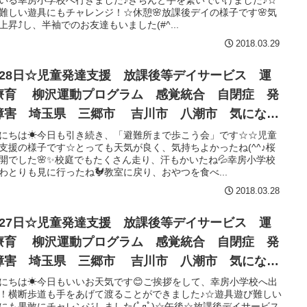
いる幸房小学校へ行きました♪きちんと手を繋いでいけました♪☆
難しい遊具にもチャレンジ！☆休憩🌸放課後デイの様子です🌸気
上昇⤴し、半袖でのお友達もいました(#^...
2018.03.29
月28日☆児童発達支援 放課後等デイサービス 運
療育 柳沢運動プログラム 感覚統合 自閉症 発
障害 埼玉県 三郷市 吉川市 八潮市 気になる
にちは☀今日も引き続き、「避難所まで歩こう会」です☆☆児童
支援の様子です☆とっても天気が良く、気持ちよかったね(^^♪桜
開でした🌸✨校庭でもたくさん走り、汗もかいたね💦幸房小学校
わとりも見に行ったね🐓教室に戻り、おやつを食べ...
2018.03.28
月27日☆児童発達支援 放課後等デイサービス 運
療育 柳沢運動プログラム 感覚統合 自閉症 発
障害 埼玉県 三郷市 吉川市 八潮市 気になる
にちは☀今日もいいお天気です😊ご挨拶をして、幸房小学校へ出
！横断歩道も手をあげて渡ることができました♪☆遊具遊び難しい
にも果敢にチャレンジしました(ﾟдﾟ)☆午後☆放課後デイサービス