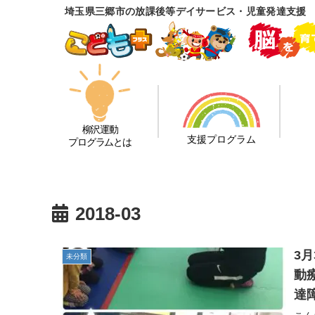
埼玉県三郷市の放課後等デイサービス・児童発達支援
柳沢運動
支援プログラム
プログラムとは
2018-03
3
未分類
動
達
子