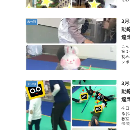
3
未分類
動
達
子
こん
🌸
初め
ンポ
3
未分類
動
達
子
今日
るお
教室
🌸