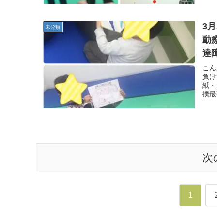
3
未分類
動
達
子
こん
負け
紙・
撲最
次
1