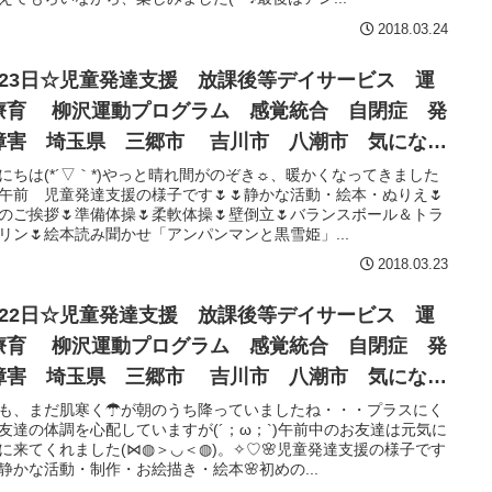
2018.03.24
月23日☆児童発達支援 放課後等デイサービス 運
療育 柳沢運動プログラム 感覚統合 自閉症 発
障害 埼玉県 三郷市 吉川市 八潮市 気になる
にちは(*´▽｀*)やっと晴れ間がのぞき☼、暖かくなってきました
🌷午前 児童発達支援の様子です🌷🌷静かな活動・絵本・ぬりえ🌷
のご挨拶🌷準備体操🌷柔軟体操🌷壁倒立🌷バランスボール＆トラ
リン🌷絵本読み聞かせ「アンパンマンと黒雪姫」...
2018.03.23
月22日☆児童発達支援 放課後等デイサービス 運
療育 柳沢運動プログラム 感覚統合 自閉症 発
障害 埼玉県 三郷市 吉川市 八潮市 気になる
も、まだ肌寒く☂が朝のうち降っていましたね・・・プラスにく
友達の体調を心配していますが(´；ω；`)午前中のお友達は元気に
に来てくれました(⋈◍＞◡＜◍)。✧♡🌸児童発達支援の様子です
🌸静かな活動・制作・お絵描き・絵本🌸初めの...