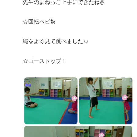
先生のまねっこ上手にできたね✌
☆回転ヘビ🐍
縄をよく見て跳べました☺
☆ゴーストップ！