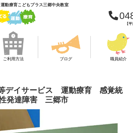
 運動療育こどもプラス三郷中央教室
04
【平日
ご利用方法
ブログ
職員紹介
後等デイサービス 運動療育 感覚統
性発達障害 三郷市