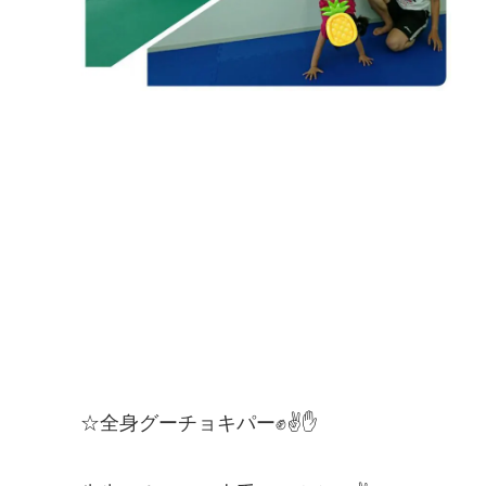
☆全身グーチョキパー✊✌✋