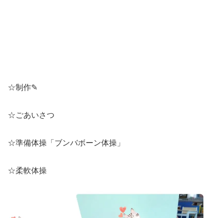
☆制作✎
☆ごあいさつ
☆準備体操「ブンバボーン体操」
☆柔軟体操