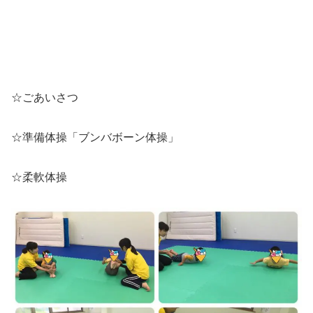
☆ごあいさつ
☆準備体操「ブンバボーン体操」
☆柔軟体操