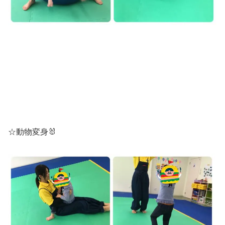
☆動物変身🐰