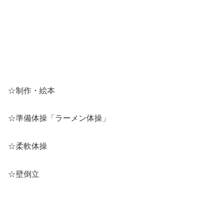
☆制作・絵本
☆準備体操「ラーメン体操」
☆柔軟体操
☆壁倒立