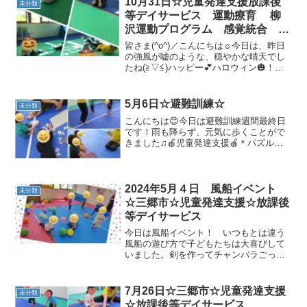
10月31日☆児童発達支援放課後
未分類
等デイサービス 運動療育 柳
沢運動プログラム 感覚統合 自
閉症 発達障害 埼玉県 三郷
皆さま(^o^)／こんにちは☼今日は、昨日
市 吉川市 八潮市 気になる
の強風が嘘のような、穏やかな晴天でし
たね(≧▽≦)ハッピー💕ハロウィン🎃！！
子
今日の午前中の様子です😊☆挨拶☆準備
体操☆柔軟体操☆壁倒立☆動物変身🐊🐻
🐩☆玉送り☆フラッシュカード「漢字」
5月6日☆避難訓練☆
未分類
☆サーキット・...
こんにちは😊今日は避難訓練週間最終日
です！雨も降らず、元気に歩くことがで
きました♫🍎児童発達支援🍎＊パズル／
絵本＊準備体操＊地震のお話＊避難訓練
休むことなく元気に歩くことができまし
た☆彡＊遊具みんなで仲良く休憩です
(^^♪揺れる橋や大きな滑...
2024年5月４日 風船イベント
未分類
☆三郷市☆児童発達支援☆放課後
等デイサービス
今日は風船イベント！ いつもとは違う
風船の遊び方で子どもたちは大喜びして
いました。剣を作ってチャンバラごっこ
をしたり、お花を作って腕ににつけた
り、持ったりして嬉しそうにする姿がと
ても可愛らしかったです。風船動物では
7月26日☆三郷市☆児童発達支援
未分類
一人ひとり飼い主になった気...
☆放課後等デイサービス