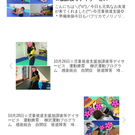
こんにちは＼(^o^)／今日も元気なお友達
が来てくれました(^^♪🌻児童発達支援🌻
＊準備体操今日もパプリカでノリノリで
す🎶＊戸外遊びピアラシティに行って、
積み木や水遊びをしました☀水が冷たく
て気持ち良かったね(*^-^*)🌻放課後等デイ
サー...
10月26日☆児童発達支援放課後等デイサ
ービス 運動療育 柳沢運動プログラ
ム 感覚統合 自閉症 発達障害 埼玉
県 三郷市 吉川市 八潮市 気になる
子
10月28日☆児童発達支援放課後等デイサ
ービス 運動療育 柳沢運動プログラ
ム 感覚統合 自閉症 発達障害 埼玉
県 三郷市 吉川市 八潮市 気になる
子