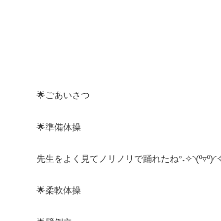
🌟ごあいさつ
🌟準備体操
先生をよく見てノリノリで踊れたね°˖✧◝(⁰▿⁰)◜✧
🌟柔軟体操