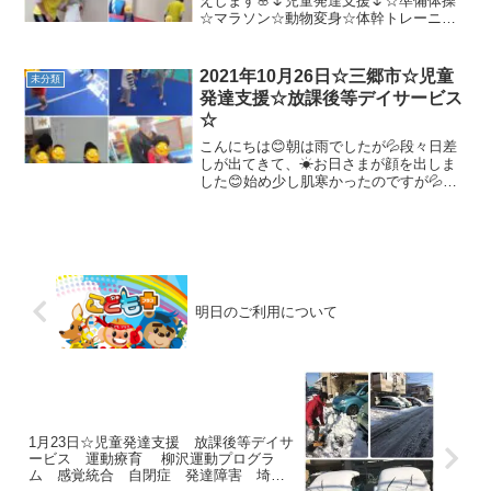
えします🌸🌷児童発達支援🌷☆準備体操
☆マラソン☆動物変身☆体幹トレーニン
グ☆鉄棒☆どっちだゲーム🌸放課後等デ
イサービス🌸☆準備体操☆体幹トレーニ
ング☆ヘビとカラス☆サーキット☆スト
2021年10月26日☆三郷市☆児童
未分類
ラックアウト気温が上がり...
発達支援☆放課後等デイサービス
☆
こんにちは😊朝は雨でしたが💦段々日差
しが出てきて、☀お日さまが顔を出しま
した😊始め少し肌寒かったのですが💦運
動するとお友達もみんな汗をかいていま
した😊今日のお友達の姿です👀🌰児童発
達支援🌰☆準備体操ディズニー体操、楽
しそう♪☆壁倒立手がパ～...
明日のご利用について
1月23日☆児童発達支援 放課後等デイサ
ービス 運動療育 柳沢運動プログラ
ム 感覚統合 自閉症 発達障害 埼玉