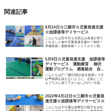
関連記事
8月24日☆三郷市☆児童発達支援
未分類
☆放課後等デイサービス
こんにちは😊今日も元気なお友達が来て
くれました☀🍉児童発達支援🍉＊制作＊
準備体操／柔軟体操＊シャトルラン初め
て取り組むお友達もいましたが、みんな
たくさん走ってがんばりました✨＊動物
変身今日はオーストラリアにたくさんい
5月9日☆児童発達支援 放課後等
未分類
る動物に変身(^^♪「コ...
デイサービス 運動療育 柳沢
運動プログラム 感覚統合 自閉
症スペクトラム ＡＤＨＤ Ｌ
こんにちは(*'▽')数日雨が続き肌寒いです
Ｄ 発達障害 三郷市 吉川
ね☂体調を崩さないように、元気にこど
もプラスに来て下さいね＼(^o^)！午前☆
市 八潮市
児童発達支援の様子です♪☆身支度＆手洗
いうがい☆絵本☆ご挨拶☆準備体操「動
物体操」皆、先生のまねっこが上手！！
2022年4月22日☆三郷市☆児童発
未分類
☆壁倒立...
達支援☆放課後等デイサービス☆
こんにちは🌞今週は金曜日の様子をお伝