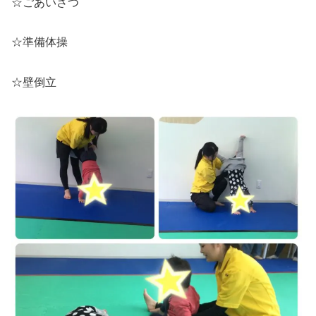
☆ごあいさつ
☆準備体操
☆壁倒立