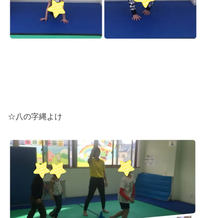
☆八の字縄よけ