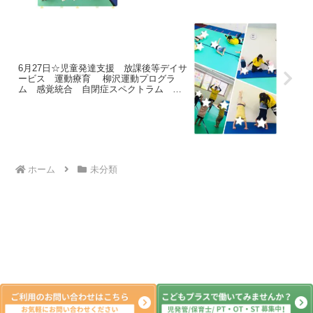
6月27日☆児童発達支援 放課後等デイサ
ービス 運動療育 柳沢運動プログラ
ム 感覚統合 自閉症スペクトラム Ａ
ＤＨＤ ＬＤ 発達障害 三郷市 吉川
市 八潮市
ホーム
未分類