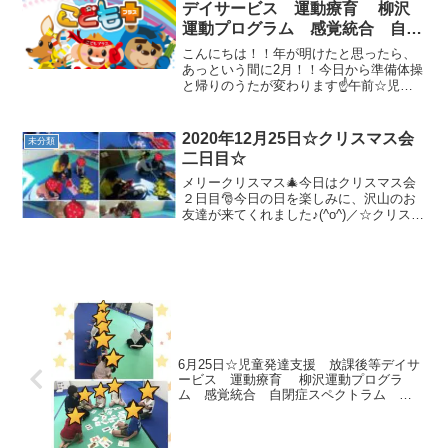
デイサービス 運動療育 柳沢
運動プログラム 感覚統合 自閉
症 発達障害 埼玉県 三郷市
こんにちは！！年が明けたと思ったら、
吉川市 八潮市 気になる子
あっという間に2月！！今日から準備体操
と帰りのうたが変わります☝午前☆児童
発達支援の様子です🎶☆制作3月のカレン
ダー作成をしました☺☆ご挨拶☆準備体
操「ブンバボーン体操」☆トランポリン
2020年12月25日☆クリスマス会
未分類
＆バランスボール先生...
二日目☆
メリークリスマス🎄今日はクリスマス会
２日目🎅今日の日を楽しみに、沢山のお
友達が来てくれました♪(^o^)／☆クリスマ
スブーツ作り👢とても集中して、それぞ
れの素敵な👢ブーツを作りました😊☆完
成☆記念写真を撮りました📷✨☆プレゼ
ント運びリレーソ...
6月25日☆児童発達支援 放課後等デイサ
ービス 運動療育 柳沢運動プログラ
ム 感覚統合 自閉症スペクトラム Ａ
ＤＨＤ ＬＤ 発達障害 三郷市 吉川
市 八潮市