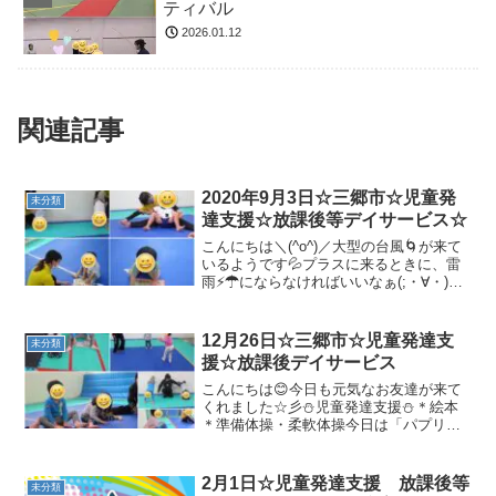
ティバル
2026.01.12
関連記事
2020年9月3日☆三郷市☆児童発
未分類
達支援☆放課後等デイサービス☆
こんにちは＼(^o^)／大型の台風🌀が来て
いるようです💦プラスに来るときに、雷
雨⚡☂にならなければいいなぁ(;・∀・)皆
様、気をつけてお過ごしください(*^▽^*)
🐢児童発達支援の様子です🐢☆パズル☆
柔軟体操☆壁倒立☆マラソン♪☆トランポ
12月26日☆三郷市☆児童発達支
未分類
リ...
援☆放課後デイサービス
こんにちは😊今日も元気なお友達が来て
くれました☆彡⛄児童発達支援⛄＊絵本
＊準備体操・柔軟体操今日は「パプリカ
♫」を踊りました(^^♪＊マラソン＊ヘビジ
ャンプ🐍両足でジャンプができるように
がんばりました✨＊サーキット・１本橋
2月1日☆児童発達支援 放課後等
未分類
渡り・クモの巣ジャ...