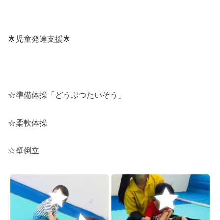
🌟児童発達支援🌟
☆準備体操「どうぶつたいそう」
☆柔軟体操
☆壁倒立