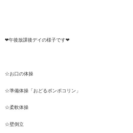
❤午後放課後デイの様子です❤
☆お口の体操
☆準備体操「おどるポンポコリン」
☆柔軟体操
☆壁倒立