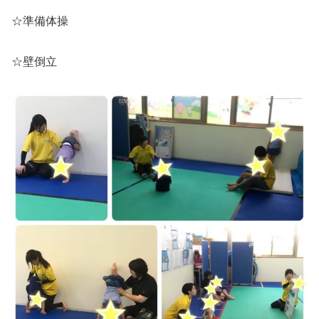
☆準備体操
☆壁倒立