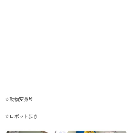
☆動物変身🐰
☆ロボット歩き