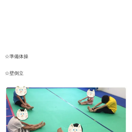
☆準備体操
☆壁倒立