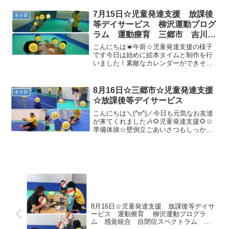
やく集まることができました☆彡途中休
憩を取りながら・・しっか...
7月15日☆児童発達支援 放課後
未分類
等デイサービス 柳沢運動プログ
ラム 運動療育 三郷市 吉川
市 八潮市 気になる
こんにちは☀午前☆児童発達支援の様子
です今日は始めに絵本タイムと制作を行
いました！素敵なカレンダーができそう
だね✎さあ、運動の始まり！元気よく、
わーお！を踊って柔軟体操～！先生のま
ねっこ上手になってきました＾＾みんな
8月16日☆三郷市☆児童発達支援
未分類
大好きなロボット歩き！動...
☆放課後等デイサービス
こんにちは＼(^o^)／今日も元気なお友達
が来てくれました🎶🌻児童発達支援🌻☆
準備体操☆壁倒立ごあいさつもしっかり
出来ました!(^^)!☆マラソン☆玉入れ☆ペ
ープサート☆サーキット・1本橋渡り・ク
モの巣ジャンプ・トランポリン「順番を
守る」を...
8月16日☆児童発達支援 放課後等デイサ
ービス 運動療育 柳沢運動プログラ
ム 感覚統合 自閉症スペクトラム Ａ