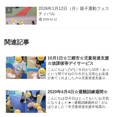
2026年1月12日（月）親子運動フェス
ティバル
2026.01.12
関連記事
10月1日☆三郷市☆児童発達支援
未分類
☆放課後等デイサービス
こんにちは＼(^o^)／今日から10月！あっ
という間ですね💦💦今日も元気なお友達
が来てくれました🎶🌰児童発達支援🌰☆
制作今月はお子様ランチプレートを作り
ます！今日はお皿の糸通しをしました☝
みんなとっても集中しています！☆準備
2020年4月4日☆避難訓練週間☆
未分類
体操☆トランポリ...
こんにちは😊今日はとってもいいお天気
になりました☀✨避難訓練最終日！がん
ばりました！🌸児童発達支援🌸地震のお
話をしました！学校へ行く準備中に地震
のアラームが鳴りましたがとってもすば