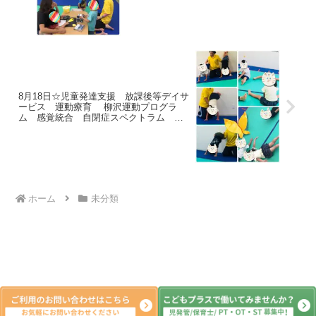
ＤＨＤ ＬＤ 発達障害 三郷市 吉川
市 八潮市
8月18日☆児童発達支援 放課後等デイサ
ービス 運動療育 柳沢運動プログラ
ム 感覚統合 自閉症スペクトラム Ａ
ＤＨＤ ＬＤ 発達障害 三郷市 吉川
市 八潮市
ホーム
未分類