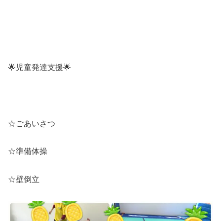
🌟児童発達支援🌟
☆ごあいさつ
☆準備体操
☆壁倒立