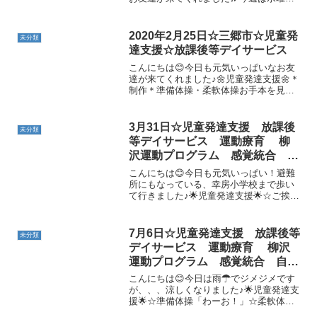
の様子を投稿します！☀児童発達支援☀
☆準備体操☆マラソン☆ボール散歩☆サ
ーキット☆魔法のじゅうたん☀放課後等
2020年2月25日☆三郷市☆児童発
未分類
デイサービス☀☆準備体...
達支援☆放課後等デイサービス
こんにちは😊今日も元気いっぱいなお友
達が来てくれました♪🌼児童発達支援🌼＊
制作＊準備体操・柔軟体操お手本を見て
しっかりできています＼(^o^)／＊リトミ
ック今日はお友達と手をつないで歩いた
り、ぎっこんばったんにもチャレンジし
3月31日☆児童発達支援 放課後
未分類
ました✨仲良くで...
等デイサービス 運動療育 柳
沢運動プログラム 感覚統合 自
閉症 発達障害 埼玉県 三郷
こんにちは😊今日も元気いっぱい！避難
市 吉川市 八潮市 気になる
所にもなっている、幸房小学校まで歩い
て行きました♪🌟児童発達支援🌟☆ご挨拶
子
☆準備体操外での約束を確認しました(^^)
たんぽぽを見つけました♪☆遊具みんなに
は難しい遊具もあったけど・・・色々チ
7月6日☆児童発達支援 放課後等
未分類
ャレンジできま...
デイサービス 運動療育 柳沢
運動プログラム 感覚統合 自閉
症スペクトラム ＡＤＨＤ Ｌ
こんにちは😊今日は雨☂でジメジメです
Ｄ 発達障害 三郷市 吉川
が、、、涼しくなりました♪🌟児童発達支
援🌟☆準備体操「わーお！」☆柔軟体操
市 八潮市
☆壁倒立☆マット大根抜き小さな大根さ