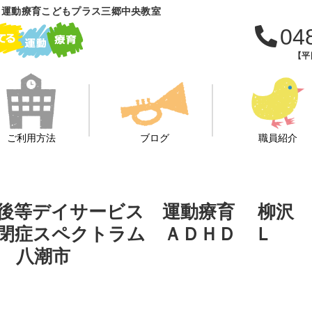
 運動療育こどもプラス三郷中央教室
04
【平日
ご利用方法
ブログ
職員紹介
課後等デイサービス 運動療育 柳沢
閉症スペクトラム ＡＤＨＤ Ｌ
 八潮市