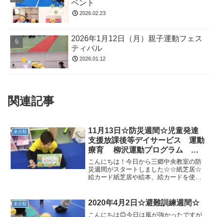
ベント
2026.02.23
2026年1月12日（月）親子運動フェス
ティバル
2026.01.12
関連記事
11月13日☆防災週間☆児童発達
未分類
支援放課後等デイサービス 運動
療育 柳沢運動プログラム 感
覚統合 自閉症 発達障害 埼玉
こんにちは！今日から三郷中央教室の防
県 三郷市 吉川市 八潮市
災週間がスタートしました☆☆紙芝居☆
絵カード紙芝居や絵本、絵カードを使用
気になる子
し、地震などで適切な行動ができるよう
にお勉強していきます！放課後等デイサ
ービスの様子です♪☆今日の予定確認
2020年4月2日☆避難訓練週間☆
未分類
中・・・みんな気になって集...
こんにちは😊今日は風が強かったですが