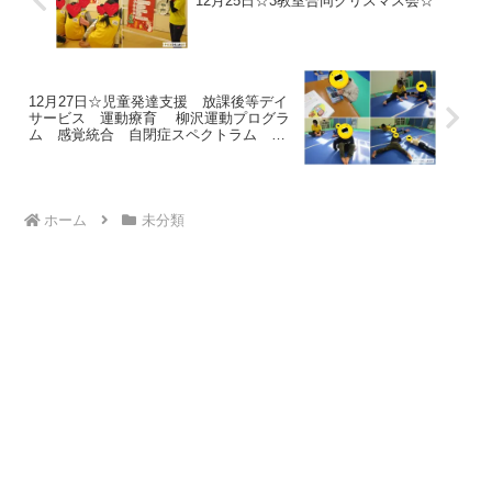
12月25日☆3教室合同クリスマス会☆
12月27日☆児童発達支援 放課後等デイ
サービス 運動療育 柳沢運動プログラ
ム 感覚統合 自閉症スペクトラム Ａ
ＤＨＤ ＬＤ 発達障害 三郷市 吉川
市 八潮市
ホーム
未分類