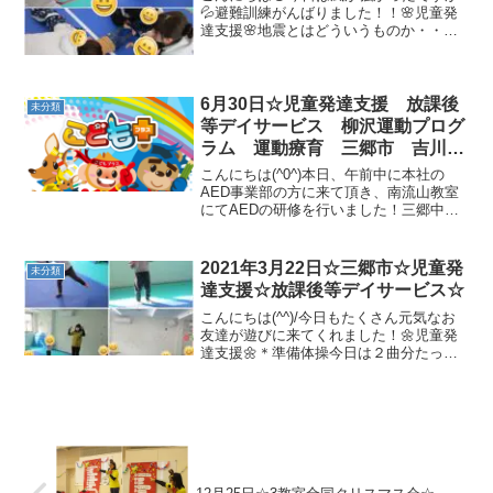
💦避難訓練がんばりました！！🌸児童発
達支援🌸地震とはどういうものか・・と
いうお話をしました！教室の真ん中に集
まる練習もできました!(^^)!最後までしっ
かり歩くことができました☆彡学校では
小さな山登りにチ...
6月30日☆児童発達支援 放課後
未分類
等デイサービス 柳沢運動プログ
ラム 運動療育 三郷市 吉川
市 八潮市 気になる
こんにちは(^0^)本日、午前中に本社の
AED事業部の方に来て頂き、南流山教室
にてAEDの研修を行いました！三郷中央
教室にもAEDが設置されています。最初
に説明を聞き、最後は実践練習を行いま
した！実践練習トレーニング用のAEDを
2021年3月22日☆三郷市☆児童発
未分類
使用しますい...
達支援☆放課後等デイサービス☆
こんにちは(^^)/今日もたくさん元気なお
友達が遊びに来てくれました！🌼児童発
達支援🌼＊準備体操今日は２曲分たっぷ
り踊りました♫！＊トランポリン/バラン
スボール職員と一緒にバランスを取りな
がら、上手に乗ることが出来ました！＊
マラソン走ったり...