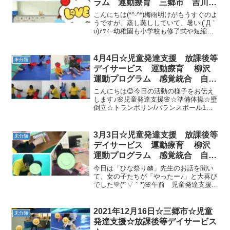
ラム 運動療育 三郷市 吉川
市 八潮市 気になる
こんにちは(*^-^*)梅雨明けがもうすぐのよ
うですが、蒸し蒸ししていて、暑いι(´Д｀
υ)ｱﾂｨｰ幼稚園も小学校も修了式や短縮授
業になり、こどもプラスの送迎がご自宅
になります(#^^#)お昼を家でしっかり食べ
て、こどもプラスで楽しく運動し...
4月4日☆児童発達支援 放課後等
未分類
デイサービス 運動療育 柳沢
運動プログラム 感覚統合 自閉
症スペクトラム ＡＤＨＤ Ｌ
こんにちは😊今日の活動の様子をお伝え
Ｄ 発達障害 三郷市
します♪🌸児童発達支援🌸☆準備体操☆壁
倒立☆トランポリン/バランスボール1人
でも上手に跳べるようになってきました
🙆☆縄よけ☆絵本「みーせーて」「おか
おに なあれ！」☆サーキット・凸凹マ
3月3日☆児童発達支援 放課後等
未分類
ット・フープジャンプ...
デイサービス 運動療育 柳沢
運動プログラム 感覚統合 自閉
症 発達障害 埼玉県 三郷市
今日は「ひな祭り🎎」先生のお話を聞い
吉川市 八潮市 気になる子
て、女の子たちが「やったー♪」と大喜び
でした💛(*´▽｀*)🌸午前 児童発達支援の
様子です🌸🍓静かな活動・制作「さくら
🌸」・絵本とても真剣な表情です👀ひら
がなが上手に書けるお友達が増えていま
2021年12月16日☆三郷市☆児童
未分類
す👏🍓初めのご...
発達支援☆放課後等デイサービス