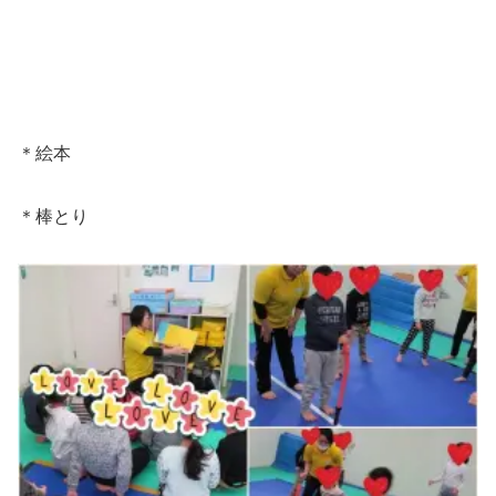
＊絵本
＊棒とり