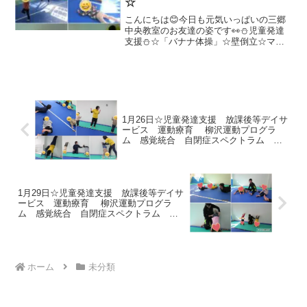
☆
こんにちは😊今日も元気いっぱいの三郷
中央教室のお友達の姿です👀⛄児童発達
支援⛄☆「バナナ体操」☆壁倒立☆マラ
ソン☆動物変身☆マット大根抜き☆マッ
ト相撲☆サーキット☆魔法のじゅうたん
🎅放課後等デイサービス🎅☆バナナ体操
☆柔軟体操☆マット抜き...
1月26日☆児童発達支援 放課後等デイサ
ービス 運動療育 柳沢運動プログラ
ム 感覚統合 自閉症スペクトラム Ａ
ＤＨＤ ＬＤ 発達障害 三郷市
1月29日☆児童発達支援 放課後等デイサ
ービス 運動療育 柳沢運動プログラ
ム 感覚統合 自閉症スペクトラム Ａ
ＤＨＤ ＬＤ 発達障害 三郷市
ホーム
未分類