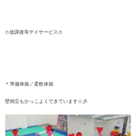
⛄放課後等デイサービス⛄
＊準備体操／柔軟体操
壁倒立もかっこよくできています☆彡