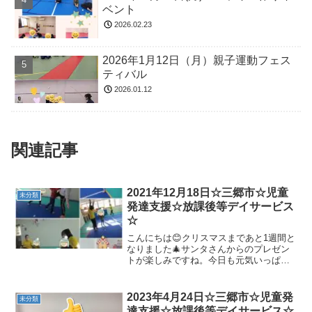
ベント
2026.02.23
2026年1月12日（月）親子運動フェス
ティバル
2026.01.12
関連記事
2021年12月18日☆三郷市☆児童
未分類
発達支援☆放課後等デイサービス
☆
こんにちは😊クリスマスまであと1週間と
なりました🎄サンタさんからのプレゼン
トが楽しみですね。今日も元気いっぱい
のお友達が来てくれました♬🎅児童発達
支援🎅☆準備体操☆☆壁倒立☆☆マラソ
ン☆☆大根抜き☆☆サーキット☆☆オオ
2023年4月24日☆三郷市☆児童発
未分類
カミとヒツジ☆🎅放課後...
達支援☆放課後等デイサービス☆