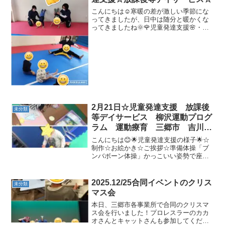
こんにちは☺寒暖の差が激しい季節にな
ってきましたが、日中は随分と暖かくな
ってきましたね🌞🌹児童発達支援🌸・準
備体操・マラソン・体幹トレーニング・
鉄棒・ボール遊び 🌞放課後デイサービス
🍃・準備体操・鬼ごっこ・サーキット・
ジェスチャーゲーム ...
2月21日☆児童発達支援 放課後
未分類
等デイサービス 柳沢運動プログ
ラム 運動療育 三郷市 吉川
市 八潮市 気になる子
こんにちは😊🌟児童発達支援の様子🌟☆
制作☆お絵かき☆ご挨拶☆準備体操「ブ
ンバボーン体操」かっこいい姿勢で座れ
ています♪☆柔軟体操☆壁倒立☆マット相
撲みんな大好きなマット相撲！よいしょ
ー！と声を出してがんばりました(^^)☆動
2025.12/25合同イベントのクリス
未分類
物変身☆サーキッ...
マス会
本日、三郷市各事業所で合同のクリスマ
ス会を行いました！プロレスラーのカカ
オさんとキャットさんも参加してくださ