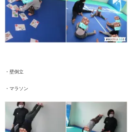
・壁倒立
・マラソン