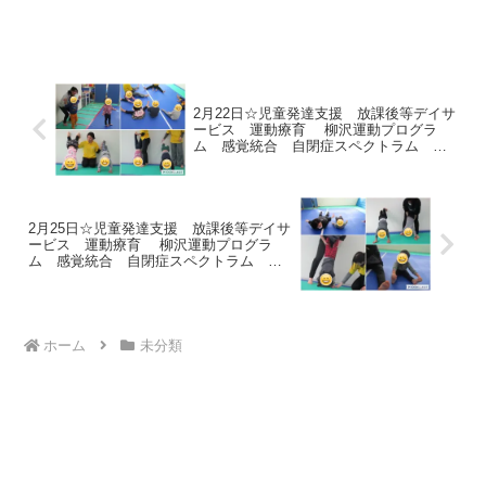
り、楽しいレクで大盛りでした(*^-^*)最後
にサイン会と記念撮影ができ、大満足の
イベントになりました！！
2月22日☆児童発達支援 放課後等デイサ
ービス 運動療育 柳沢運動プログラ
ム 感覚統合 自閉症スペクトラム Ａ
ＤＨＤ ＬＤ 発達障害 三郷市
2月25日☆児童発達支援 放課後等デイサ
ービス 運動療育 柳沢運動プログラ
ム 感覚統合 自閉症スペクトラム Ａ
ＤＨＤ ＬＤ 発達障害 三郷市
ホーム
未分類