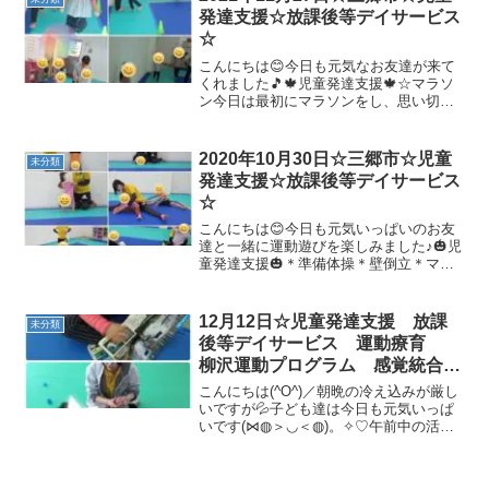
物体...
発達支援☆放課後等デイサービス
☆
こんにちは😊今日も元気なお友達が来て
くれました🎵🍁児童発達支援🍁☆マラソ
ン今日は最初にマラソンをし、思い切り
走りました✨☆ヘビとカラスヘビが来た
らジャンプ！カラスがきたらしゃがむ！
素早く動くことができました🐍🐓☆トラ
2020年10月30日☆三郷市☆児童
未分類
ンポリン/バランスボール...
発達支援☆放課後等デイサービス
☆
こんにちは😊今日も元気いっぱいのお友
達と一緒に運動遊びを楽しみました♪🎃児
童発達支援🎃＊準備体操＊壁倒立＊マラ
ソンみんな一生懸命走っています(^^)/＊
トランポリン/バランスボール/バランスパ
ッドバランスが必要になってくる運動遊
12月12日☆児童発達支援 放課
未分類
びです！！み...
後等デイサービス 運動療育
柳沢運動プログラム 感覚統合
自閉症 発達障害 埼玉県 三郷
こんにちは(^O^)／朝晩の冷え込みが厳し
市 吉川市 八潮市 気になる
いですが💦子ども達は今日も元気いっぱ
いです(⋈◍＞◡＜◍)。✧♡午前中の活動
子
のようすです( ^)o(^ )☆静かな活動粘土遊
び、楽しそう✌☆トランポリン&バランス
ボール☆まねっこ遊び(汽車、ひこうき...