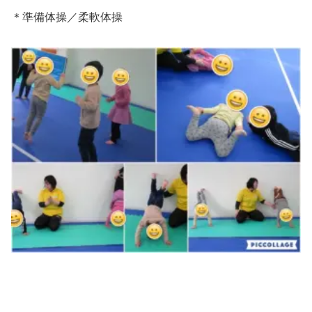
＊準備体操／柔軟体操