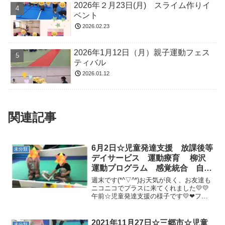
2026年２月23日(月) スライム作りイ
ベント
2026.02.23
2026年1月12日（月）親子運動フェス
ティバル
2026.01.12
関連記事
6月2日☆児童発達支援 放課後等
未分類
デイサービス 運動療育 柳沢
運動プログラム 感覚統合 自閉
症スペクトラム ＡＤＨＤ Ｌ
週末です(*^▽^*)お天気が良く、お友達も
Ｄ 発達障害 三郷市 吉川
ニコニコでプラスに来てくれました💛💛
午前☆児童発達支援の様子です💛❤フラ
市 八潮市
ッシュカードかるた＆塗り絵みんなで仲
良く、楽しそう♪たくさんの言葉を覚えま
した(*^-^*)❤初めのご挨拶❤準備体操「動
2021年11月27日☆三郷市☆児童
未分類