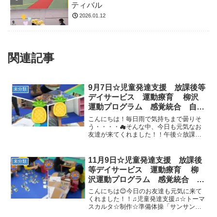
ティバル
2026.01.12
関連記事
9月7日☆児童発達支援 放課後等
未分類
デイサービス 運動療育 柳沢
運動プログラム 感覚統合 自閉
症 発達障害 埼玉県 三郷市
こんにちは！毎日雨で気持ちまで曇りそ
吉川市 八潮市 気になる子
う・・・・☁そんな中、今日も元気なお
友達が来てくれました！！午後☆放課後
等デイサービスの様子です☆絵本📖それ
ぞれ集中して読めてたね✌☆ごあいさつ
☆準備体操「ブンバボーン体操」☆柔軟
11月9日☆児童発達支援 放課後
未分類
体操☆動物変身先生が「ゆ...
等デイサービス 運動療育 柳
沢運動プログラム 感覚統合 自
閉症スペクトラム ＡＤＨＤ Ｌ
こんにちは😊今日のお友達も元気に来て
Ｄ 発達障害 三郷市 吉川
くれました！！♫児童発達支援♫☆トーマ
スカルタ☆制作☆準備体操「サンサン体
市 八潮市
操」☆ぎったんばっこんお友達と仲良く