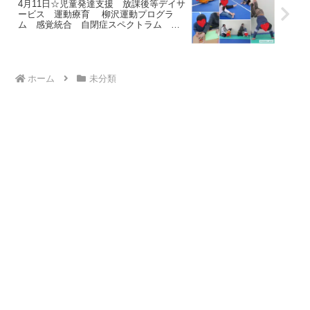
4月11日☆児童発達支援 放課後等デイサ
ービス 運動療育 柳沢運動プログラ
ム 感覚統合 自閉症スペクトラム Ａ
ＤＨＤ ＬＤ 発達障害 三郷市
ホーム
未分類