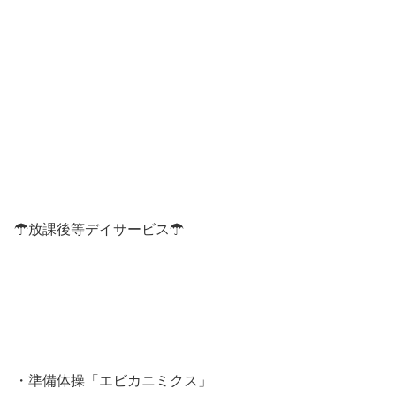
☂放課後等デイサービス☂
・準備体操「エビカニミクス」