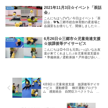
楽しくやっていました！☆壁倒立☆トラ
ンポリン／バランスボール☆サーキット
2021年11月3日☆イベント「茶話
未分類
(一本橋渡り、トンネル...
会」
こんにちは＼(^o^)／今日はイベント「茶
話会」🐓🐤三郷市総合体育館の柔道場と
会議室をお借りして、開催しました☆最
初は保護者の方も一緒に体操をしました
✨「エビカニクス」を踊りました♬⇒こ
のあと、保護者の方は会議室で茶話会を
6月26日☆三郷市☆児童発達支援
未分類
行いました。保護者...
☆放課後等デイサービス
こんにちは😊今日も元気いっぱいなお友
達が来てくれました♫🌼児童発達支援🌼
＊準備体操／柔軟体操＊戸外遊び歩いて
近くの公園に行きました！すべり台で
は、仲良く順番待ちができていました
(^^♪小さな虫を探したり、追いかけっこ
をしたり、元気いっぱい遊...
4月9日☆児童発達支援 放課後等デイサ
ービス 運動療育 柳沢運動プログラ
ム 感覚統合 自閉症スペクトラム Ａ
ＤＨＤ ＬＤ 発達障害 三郷市