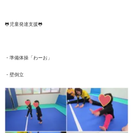
🐸児童発達支援🐸
・準備体操「わーお」
・壁倒立