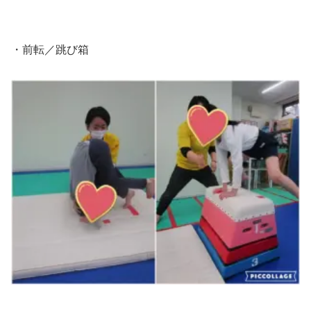
・前転／跳び箱