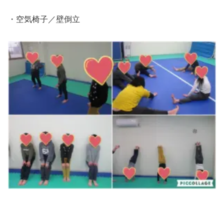
・空気椅子／壁倒立