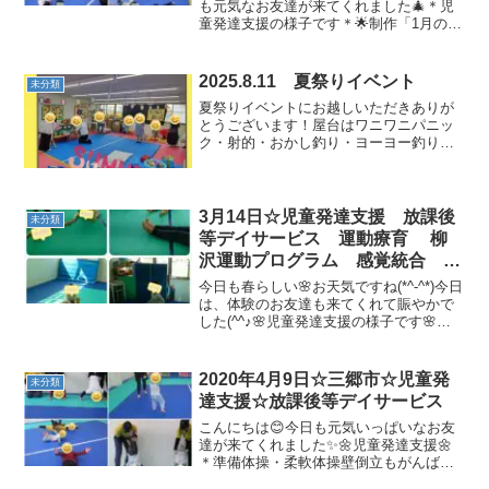
Ｄ 発達障害 三郷市 吉川
も元気なお友達が来てくれました🎄＊児
童発達支援の様子です＊🌟制作「1月のカ
市 八潮市
レンダー」手形のスタンプ楽しそうです♪
🌟準備体操「ラーメン体操🍜」上手に1列
で踊れました♪(*｀艸´)ｳｼｼｼ🌟柔軟...
2025.8.11 夏祭りイベント
未分類
夏祭りイベントにお越しいただきありが
とうございます！屋台はワニワニパニッ
ク・射的・おかし釣り・ヨーヨー釣り
(*'ω'*)ご家族の皆さんと楽しんでもらった
後に、ドラえもん音頭、最後にはみんな
大好きジンギスカン体操をしました(^_-)-
☆子ども...
3月14日☆児童発達支援 放課後
未分類
等デイサービス 運動療育 柳
沢運動プログラム 感覚統合 自
閉症 発達障害 埼玉県 三郷
今日も春らしい🌸お天気ですね(*^-^*)今日
市 吉川市 八潮市 気になる
は、体験のお友達も来てくれて賑やかで
した(^^♪🌸児童発達支援の様子です🌸🌼
子
静かな活動・絵本🌼初めのご挨拶🌼準備
体操「アンパンマン体操」🌼柔軟体操🌼
壁倒立🌼トランポリン&バランスボールマ
2020年4月9日☆三郷市☆児童発
未分類
ットで休...
達支援☆放課後等デイサービス
こんにちは😊今日も元気いっぱいなお友
達が来てくれました✨🌼児童発達支援🌼
＊準備体操・柔軟体操壁倒立もがんばり
ました！！＊マラソンもっともっと走り