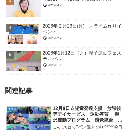
2020.04.25
2026年２月23日(月) スライム作りイ
ベント
2026.02.23
2026年1月12日（月）親子運動フェス
ティバル
2026.01.12
関連記事
12月8日☆児童発達支援 放課後
未分類
等デイサービス 運動療育 柳
沢運動プログラム 感覚統合 自
閉症スペクトラム ＡＤＨＤ Ｌ
こんにちは＼(^o^)／週末です(*^▽^*)今日