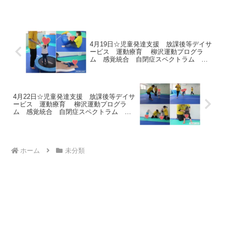
たい！と元気いっぱいです♪＊トランポリ
ン／バランスボール順番待ちのお友達
は、カエルポーズ🐸の連絡...
4月19日☆児童発達支援 放課後等デイサ
ービス 運動療育 柳沢運動プログラ
ム 感覚統合 自閉症スペクトラム Ａ
ＤＨＤ ＬＤ 発達障害 三郷市
4月22日☆児童発達支援 放課後等デイサ
ービス 運動療育 柳沢運動プログラ
ム 感覚統合 自閉症スペクトラム Ａ
ＤＨＤ ＬＤ 発達障害 三郷市
ホーム
未分類