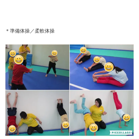
＊準備体操／柔軟体操