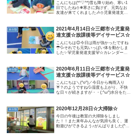
こんにちは(*^▽^*)雪も降り始め、寒い1
日でしたね⛄❅寒さに負けず、元気なお
友達が来てくれました🎶⛄児童発達支援
⛄☆制作オリジナルのだるまが出来上が
りました✨☆準備体操☆壁倒立☆障害物
マラソン☆動物変身サーキット・1本橋ク
2021年4月14日☆三郷市☆児童発
未分類
マ渡り・クモの...
達支援☆放課後等デイサービス☆
こんにちは😊今日は雨が強かったですね
☂💦それでも元気いっぱい体を動かしま
した✨🐻児童発達支援🐻☆カレンダー作
り上手にシールが貼れました🙆☆準備体
操☆マラソン☆トランポリン/バランスボ
ールみんなジャンプが大好きです♡☆ボ
2020年6月11日☆三郷市☆児童発
未分類
ール遊び投げたり、転が...
達支援☆放課後等デイサービス☆
こんにちは＼(^o^)／今日から梅雨入り
☔？のようですね💦湿度も上がり、不快
な日々が続きますが・・(;^ω^)水分をたく
さん摂りながら、密を避け・・・楽しく
運動あそびをしていきます(*^^)v🐌児童発
達支援🐌☆柔軟体操先生の真似がとても
2020年12月28日☆大掃除☆
未分類
上手...
今日の午後は教室の大掃除をしまし
た！！また来年みんなが気持ち良く、運
動遊びができるよう♪がんばりました(^^♪
窓掃除は毎年、しか先生の担当です。笑
ちょっと危険なお掃除💦とてもピカピカ