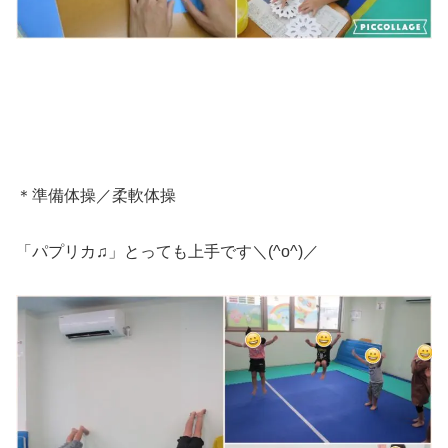
＊準備体操／柔軟体操
「パプリカ♫」とっても上手です＼(^o^)／