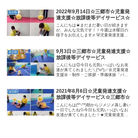
体操(ディズニー体操)＊柔軟体操飛行機の
ポーズ、とても上手です(^▽^)/＊壁倒立
＊マラソン障害物も軽々越えられます！
2022年9月14日☆三郷市☆児童発
未分類
カッコいい✨＊...
達支援☆放課後等デイサービス☆
こんにちは☀まだまだ暑い日が続きます
が、みんな元気です！！今週は水曜日の
様子をお伝えします♬🐻児童発達支援🐻
☆ハロウィンランタン制作☆準備体操☆
マラソン☆動物変身☆サーキット☆オオ
カミとヒツジ🐻放課後等デイサービス🐻
9月3日☆三郷市☆児童発達支援☆
未分類
☆準備体操☆マラソン☆動...
放課後等デイサービス
こんにちは😊今日も元気いっぱいなお友
達が来てくれました＼(^o^)／🌼児童発達
支援🌼・制作・ご挨拶・準備体操「パプ
リカ」・トランポリン、バランスボー
ル、ボール遊びボールよりも風船に夢中
なお友達もいました!(^^)!「貸して」、
2021年8月6日☆児童発達支援☆
未分類
「どうぞ」、「...
放課後等デイサービス☆三郷市☆
こんにちは(*^-^*)朝からジメジメ蒸し暑い
一日でしたね💦今日も元気いっぱいなお
友達が来てくれました！☀児童発達支援
☀・準備体操「どうぶつ体操」・壁倒
立・マラソンいろんな障害物が出てきま
したが頑張っていました✨・トランポリ
ン/バランスボー...