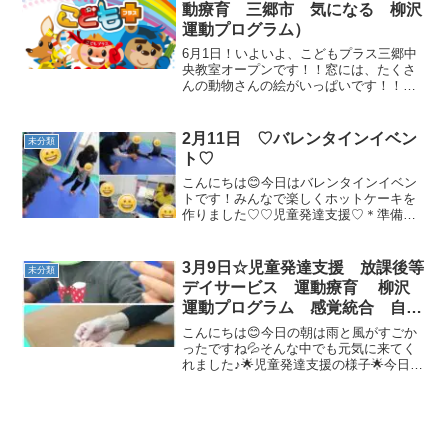
て、背中をまーるくした...
動療育 三郷市 気になる 柳沢
運動プログラム）
6月1日！いよいよ、こどもプラス三郷中
央教室オープンです！！窓には、たくさ
んの動物さんの絵がいっぱいです！！サ
ル、ワニ、カンガルー、トラ、うさぎ、
カエル・・・あと、1匹は？？さて、何の
動物でしょう？それは、教室にきてから
2月11日 ♡バレンタインイベン
未分類
のお楽しみです(⋈◍...
ト♡
こんにちは😊今日はバレンタインイベン
トです！みんなで楽しくホットケーキを
作りました♡♡児童発達支援♡＊準備体
操／柔軟体操＊絵本「み～んなパンダ」
とっても元気いっぱい準備体操ができま
した☆彡＊サーキット・ラダー・すべり
3月9日☆児童発達支援 放課後等
未分類
台みんな大好きなすべり台...
デイサービス 運動療育 柳沢
運動プログラム 感覚統合 自閉
症 発達障害 埼玉県 三郷市
こんにちは😊今日の朝は雨と風がすごか
吉川市 八潮市 気になる子
ったですね💦そんな中でも元気に来てく
れました♪🌟児童発達支援の様子🌟今日
は、、、こどもプラスにかたつむりが遊
びに来てくれました♪仲良くできました＼
(^o^)／☆柔軟体操☆動物変身☆壁倒立☆
トランポリン☆バ...