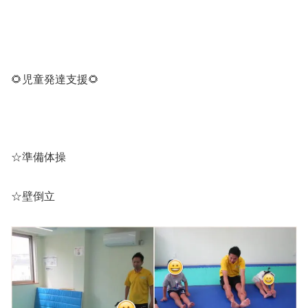
🌻児童発達支援🌻
☆準備体操
☆壁倒立