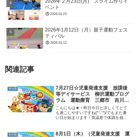
2026年２月23日(月) スライム作りイ
ベント
2026.02.23
2026年1月12日（月）親子運動フェス
ティバル
2026.01.12
関連記事
7月27日☆児童発達支援 放課後
未分類
等デイサービス 柳沢運動プログ
ラム 運動療育 三郷市 吉川
市 八潮市 気になる
こんにちは☀！昨日今日と涼しくてとて
も過ごしやすいですね(^▽^)/でもまた暑
い日が始まります！気温差で体調を崩さ
ないように気を付けましょう👌〇絵本📖
〇ごあいさつ〇準備体操「エビカニク
ス」〇柔軟体操今日は四つ這いになっ
6月1日（木）（児童発達支援 運
未分類