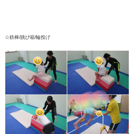
☆鉄棒/跳び箱/輪投げ