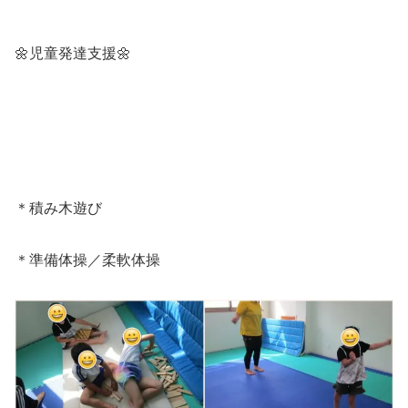
🌼児童発達支援🌼
＊積み木遊び
＊準備体操／柔軟体操