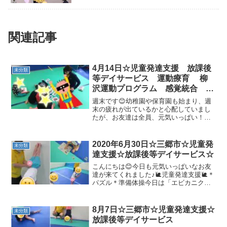
関連記事
4月14日☆児童発達支援 放課後
未分類
等デイサービス 運動療育 柳
沢運動プログラム 感覚統合 自
閉症 発達障害 埼玉県 三郷
週末です😊幼稚園や保育園も始まり、週
市 吉川市 八潮市 気になる
末の疲れが出ているかと心配していまし
たが、お友達は全員、元気いっぱい！！
子
(*^-^*)🌷児童発達支援の様子です🌷☆静か
な活動・絵本・かるた自動車カードかる
たをしました(*^-^*)☆ご挨拶☆準備体操上
2020年6月30日☆三郷市☆児童発
未分類
手に...
達支援☆放課後等デイサービス☆
こんにちは😊今日も元気いっぱいなお友
達が来てくれました♪🐌児童発達支援🐌＊
パズル＊準備体操今日は「エビカニクス
♪」を踊りました(^^♪＊トランポリン・バ
ランスボール順番をきちんと守ってでき
ました✨＊動物変身ロープに触らないよ
8月7日☆三郷市☆児童発達支援☆
未分類
うに・・( ﾟД...
放課後等デイサービス