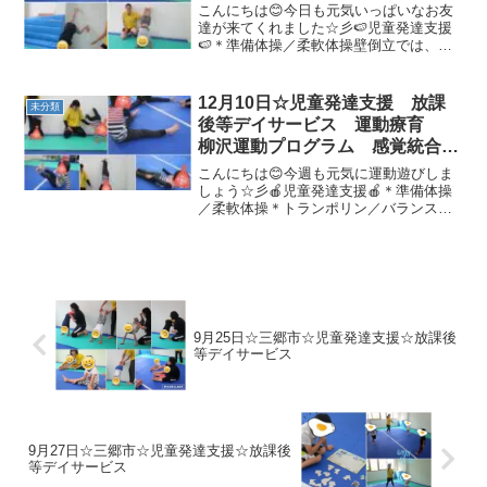
こんにちは😊今日も元気いっぱいなお友
達が来てくれました☆彡🍉児童発達支援
🍉＊準備体操／柔軟体操壁倒立では、自
分で壁を登れるようになってきました✨
＊マラソン＊動物変身サーキットコアラ
にもチャレンジしました(^^♪＊サーキッ
12月10日☆児童発達支援 放課
未分類
ト・1本橋渡り・フー...
後等デイサービス 運動療育
柳沢運動プログラム 感覚統合
自閉症スペクトラム ＡＤＨＤ
こんにちは😊今週も元気に運動遊びしま
ＬＤ 発達障害 三郷市 吉川
しょう☆彡🍎児童発達支援🍎＊準備体操
／柔軟体操＊トランポリン／バランスボ
市 八潮市
ールみんなとってもいい笑顔です(^^♪＊
動物変身トンネル、フープを使ってたく
さんできました☆彡＊絵本＊サーキッ
ト・1本橋渡り・フープ...
9月25日☆三郷市☆児童発達支援☆放課後
等デイサービス
9月27日☆三郷市☆児童発達支援☆放課後
等デイサービス