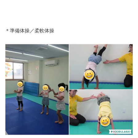
＊準備体操／柔軟体操