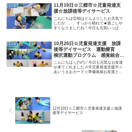
上手...
11月19日☆三郷市☆児童発達支
未分類
援☆放課後等デイサービス
こんにちは😊朝はどんよりしたお天気で
したが、、、すっかり晴れて☀過ごしや
すくなりましたね！今日も元気いっぱい
なお友達が来てくれました(´▽｀*)午前☆
児童発達支援の様子です☀制作/お絵かき/
パズル☀準備体操「ラーメン体操」☀壁
10月26日☆児童発達支援 放課
未分類
倒立以前まで肘...
後等デイサービス 運動療育
柳沢運動プログラム 感覚統合
自閉症スペクトラム ＡＤＨＤ
こんにちは＼(^o^)／今日も元気なお友達
ＬＤ 発達障害 三郷市 吉川
が来てくれました🎶🐰児童発達支援🐰☆
あいうえおカード☆準備体操お友達と
市 八潮市
「ぎったんばっこん」をしました♪☆壁倒
立☆トランポリン/バランスボール☆動物
変身手押し車も一生懸命頑張りまし
た！！☆サーキット・...
12月10日☆三郷市☆児童発達支援☆放課
後等デイサービス