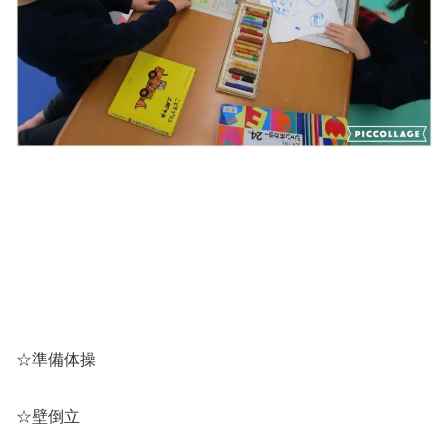
☆準備体操
☆壁倒立