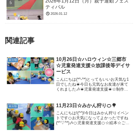
2026年1月12日（月）親子運動フェス
ティバル
2026.01.12
関連記事
10月26日☆ハロウィン☆三郷市
未分類
☆児童発達支援☆放課後等デイサ
ービス
こんにちは(*^-^*)とってもいいお天気な1
日でしたね☀今日も元気なお友達が来て
くれました🎶☀児童発達支援☀☆制作、
絵本☆準備体操☆ヘビとカラス一生懸命
逃げています💦💦☆動物変身☆手遊び、
絵本「わあ！おいしそう」☆サーキッ
11月23日☆みかん狩り🍊🌳
未分類
ト・バラバラ平均...
こんにちは!(^^)!今日はみかん狩りイベン
トです🍊お天気になってよかったですね
(*^▽^*)🎶🍊児童発達支援🍊☆絵本☆ごあ
いさつさあ！いよいよ、みかん狩りです
✨とっても混雑していましたが、みんな
仲良く楽しく食べられました(^^♪自分で