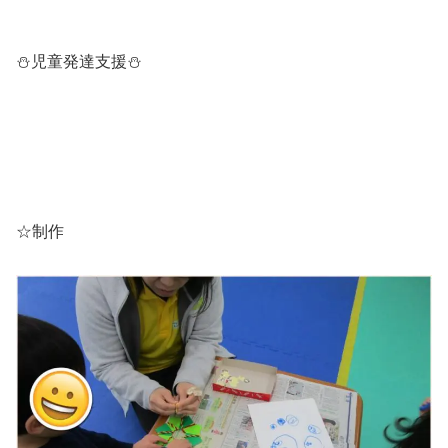
⛄児童発達支援⛄
☆制作