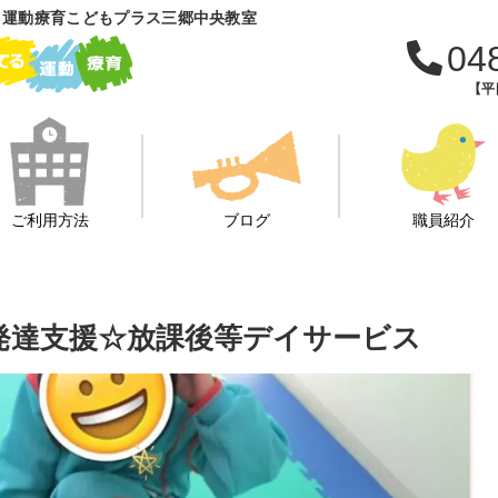
 運動療育こどもプラス三郷中央教室
04
【平日
ご利用方法
ブログ
職員紹介
児童発達支援☆放課後等デイサービス