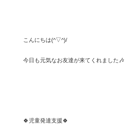
こんにちは(^▽^)/
今日も元気なお友達が来てくれました🎶
🍀児童発達支援🍀