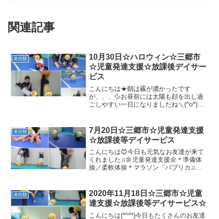
関連記事
10月30日☆ハロウィン☆三郷市
未分類
☆児童発達支援☆放課後デイサー
ビス
こんにちは☀朝は霧が濃かったです
が、、、💦お昼前には太陽も顔を出し過
ごしやすい一日になりましたね＼(^o^)／
今日も元気いっぱいなお友達が来てくれ
ました！午前☆児童発達支援の様子です↓
🎃準備体操🎃壁倒立みんなしっかりと体
7月20日☆三郷市☆児童発達支援
未分類
を支えることが出来て...
☆放課後等デイサービス
こんにちは😊今日も元気なお友達が来て
くれました♫🌼児童発達支援🌼＊準備体
操／柔軟体操＊マラソン「パプリカ♫」
の曲で、元気いっぱい走りました(^▽^)＊
玉入れボールを投げる練習をしました！
少しずつがんばっていきましょう☆彡＊
2020年11月18日☆三郷市☆児童
未分類
絵カード＊サーキッ...
達支援☆放課後等デイサービス☆
こんにちは(*^^*)今日もたくさんのお友達