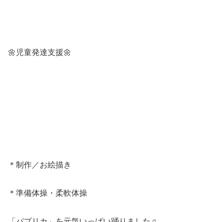
🌼児童発達支援🌼
＊制作／お絵描き
＊準備体操・柔軟体操
「パプリカ」を元気いっぱい踊りました♫