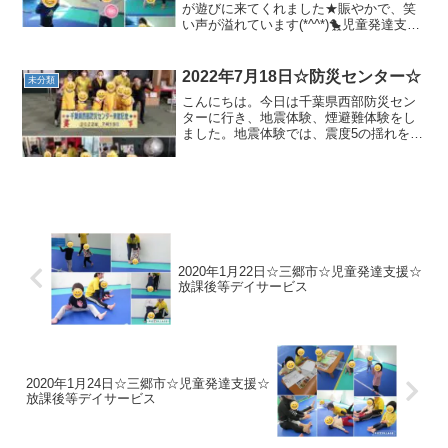
が遊びに来てくれました★賑やかで、笑
い声が溢れています(*^^*)🐤児童発達支援
🐤＊準備体操＊壁倒立ディズニー体操も
ノリノリで踊っています♪＊バランスボー
ド/トランポリン楽しみながらやっていま
2022年7月18日☆防災センター☆
未分類
す(...
こんにちは。今日は千葉県西部防災セン
ターに行き、地震体験、煙避難体験をし
ました。地震体験では、震度5の揺れを体
験！少し怖かったけれど、しっかりと身
の安全を守る行動ができました✨🌞児童
発達支援🌞🌞放課後等デイサービス🌞今
日は体験ツアーで防災を...
2020年1月22日☆三郷市☆児童発達支援☆
放課後等デイサービス
2020年1月24日☆三郷市☆児童発達支援☆
放課後等デイサービス