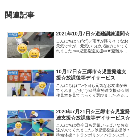
関連記事
2021年10月7日☆避難訓練週間☆
未分類
こんにちは＼(^o^)／雨☔が降りそうなお
天気ですが、元気いっぱい遊びにきてく
れました♫🍬児童発達支援🍬🌟避難ルー
トを確認しよう！！！準備体操を少しや
り、雨が降りそうなので、早めに出
発！！交通ルールも確認しながら目的地
へ(*^_^*)🌟公園...
10月17日☆三郷市☆児童発達支
未分類
援☆放課後等デイサービス
こんにちは(^^♪今日も元気なお友達が来
てくれました!(^^)!🌰児童発達支援🌰☆制
作見本を見てじっくり選びました🎶☆準
備体操☆壁倒立☆マラソン☆トランポリ
ン/バランスボール☆ボール遊び動物カー
ドを狙って上手に投げることができまし
2020年7月21日☆三郷市☆児童発
未分類
た🙆☆サー...
達支援☆放課後等デイサービス☆
こんにちは😊今日も元気いっぱいなお友
達が来てくれました♪🐰児童発達支援🐰＊
準備体操＊トランポリン／バランスボー