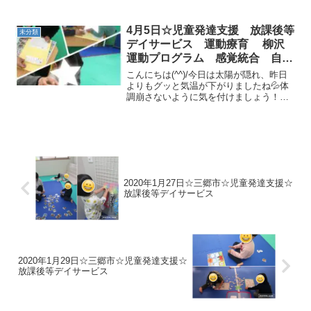
ルトランポリンジャンプも安定してきま
した✨上手にできています(^^♪＊リトミッ
ク♪ピアノの音をよく聞いて楽しくできま
4月5日☆児童発達支援 放課後等
未分類
した＼(^o^...
デイサービス 運動療育 柳沢
運動プログラム 感覚統合 自閉
症 発達障害 埼玉県 三郷市
こんにちは(^^)/今日は太陽が隠れ、昨日
吉川市 八潮市 気になる子
よりもグッと気温が下がりましたね💦体
調崩さないように気を付けましょう！🌟
児童発達支援の様子です🌟🌟制作🌟ごあ
いさつ🌟準備運動「ブンバボーン体操」
はみんなよく知っている踊りなのでノリ
ノリで踊ってくれま...
2020年1月27日☆三郷市☆児童発達支援☆
放課後等デイサービス
2020年1月29日☆三郷市☆児童発達支援☆
放課後等デイサービス