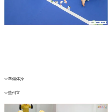
☆準備体操
☆壁倒立