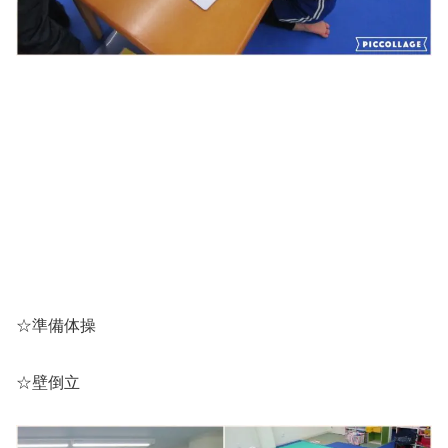
☆準備体操
☆壁倒立