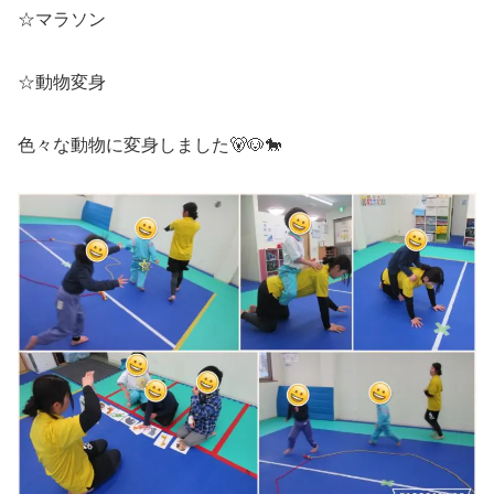
☆マラソン
☆動物変身
色々な動物に変身しました🐻🐶🐎