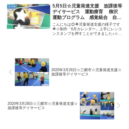
りました✨☆トランポリン/バランスボー
5月5日☆児童発達支援 放課後等
未分類
ルみんな大好きジャンプタ...
デイサービス 運動療育 柳沢
運動プログラム 感覚統合 自閉
症スペクトラム ＡＤＨＤ Ｌ
こんにちは😊🌟児童発達支援の様子です
Ｄ 発達障害 埼玉県 三郷市
🌟☆制作「6月カレンダー」上手にレンコ
ンスタンプを押すことができました♪☆準
吉川市 八潮市 気になる子
備体操「どうぶつたいそう」うさぎさ
ん、ぞうさん、、色々な動物に変身しま
す(*'▽')☆柔軟体操☆壁倒立☆マット相撲
お友達と協力し...
2020年3月26日☆三郷市☆児童発達支援☆
放課後等デイサービス
2020年3月28日☆三郷市☆児童発達支援☆
放課後等デイサービス