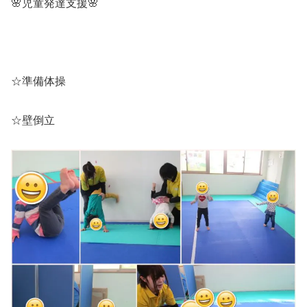
🌸児童発達支援🌸
☆準備体操
☆壁倒立