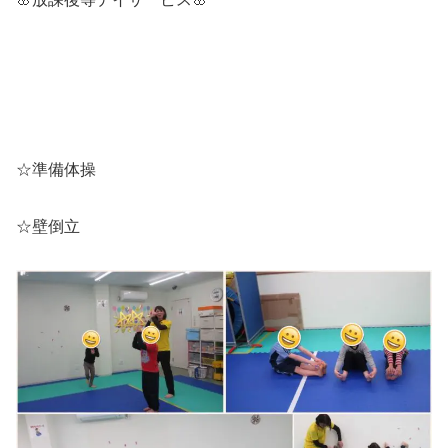
☆準備体操
☆壁倒立