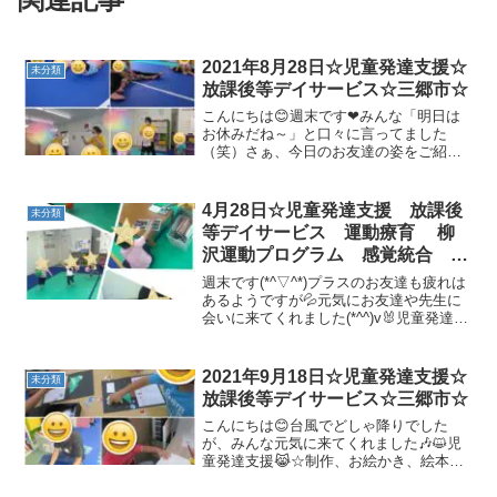
2021年8月28日☆児童発達支援☆
未分類
放課後等デイサービス☆三郷市☆
こんにちは😊週末です❤みんな「明日は
お休みだね～」と口々に言ってました
（笑）さぁ、今日のお友達の姿をご紹介
します😊🍉児童発達支援🍉☆準備体操ど
うぶつ体操、、、ケラケラ笑いながら楽
しく踊りました😊☆壁倒立素敵な壁倒立
4月28日☆児童発達支援 放課後
未分類
を披露してくれました✨☆マ...
等デイサービス 運動療育 柳
沢運動プログラム 感覚統合 自
閉症 発達障害 埼玉県 三郷
週末です(*^▽^*)プラスのお友達も疲れは
市 吉川市 八潮市 気になる
あるようですが💦元気にお友達や先生に
会いに来てくれました(*^^)v🐰児童発達支
子
援の様子です🐰☆絵本＆🎈風船遊び☆初
めのご挨拶☆準備体操☆柔軟体操☆壁倒
立☆大根抜き先生大根・・・💦💦なかな
2021年9月18日☆児童発達支援☆
未分類
か抜けな...
放課後等デイサービス☆三郷市☆
こんにちは😊台風でどしゃ降りでした
が、みんな元気に来てくれました🎶😺児
童発達支援😹☆制作、お絵かき、絵本み
んな落ち着いて取り組めました👏☆準備
体操☆マラソン全速力で最後まで走り切