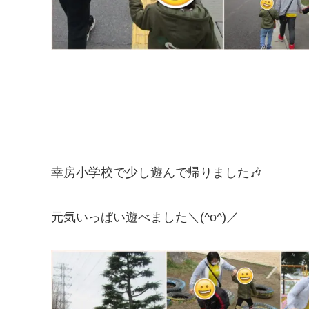
幸房小学校で少し遊んで帰りました🎶
元気いっぱい遊べました＼(^o^)／