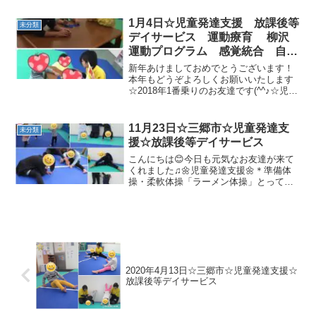
出来ています！🐰☆トランポリン/バラン
スボール先生と一緒に楽しく、体幹を鍛
1月4日☆児童発達支援 放課後等
未分類
えます...
デイサービス 運動療育 柳沢
運動プログラム 感覚統合 自閉
症 発達障害 埼玉県 三郷市
新年あけましておめでとうございます！
吉川市 八潮市 気になる子
本年もどうぞよろしくお願いいたします
☆2018年1番乗りのお友達です(^^♪☆児童
発達支援☆☆制作節分に向けて折り紙を
ちぎって鬼を作ります♪☆準備体操1月は
「変身にんじゃじゃん！」☆柔軟体操☆
11月23日☆三郷市☆児童発達支
未分類
壁倒立☆マッ...
援☆放課後等デイサービス
こんにちは😊今日も元気なお友達が来て
くれました♫🌼児童発達支援🌼＊準備体
操・柔軟体操「ラーメン体操」とっても
上手に踊れています！！＊障害物マラソ
ンたくさん走りました(^▽^)＊動物変身ゴ
リラやウシなど、、新しい動物にも変身
しました(^^♪＊...
2020年4月13日☆三郷市☆児童発達支援☆
放課後等デイサービス