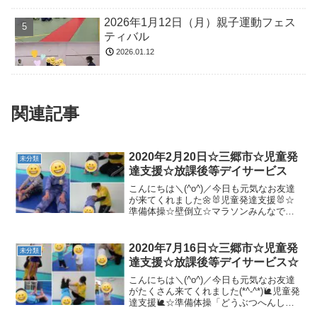
2026年1月12日（月）親子運動フェス
ティバル
2026.01.12
関連記事
2020年2月20日☆三郷市☆児童発
未分類
達支援☆放課後等デイサービス
こんにちは＼(^o^)／今日も元気なお友達
が来てくれました🌼🐰児童発達支援🐰☆
準備体操☆壁倒立☆マラソンみんなで一
緒に楽しく走りました🎶☆トランポリン/
バランスボール☆絵本「このいろなあ
に」☆サーキット・バラバラ平均台・フ
2020年7月16日☆三郷市☆児童発
未分類
ープジャンプ・前転...
達支援☆放課後等デイサービス☆
こんにちは＼(^o^)／今日も元気なお友達
がたくさん来てくれました(*^-^*)🐌児童発
達支援🐌☆準備体操「どうぶつへんしん
🐰」☆準備体操☆壁倒立上手に真似っこ