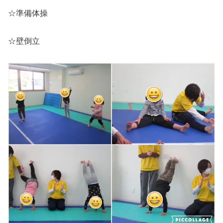
☆準備体操
☆壁倒立