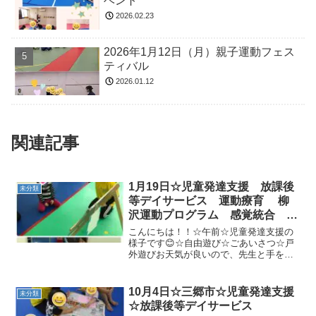
ベント
2026.02.23
2026年1月12日（月）親子運動フェス
ティバル
2026.01.12
関連記事
1月19日☆児童発達支援 放課後
未分類
等デイサービス 運動療育 柳
沢運動プログラム 感覚統合 自
閉症 発達障害 埼玉県 三郷
こんにちは！！☆午前☆児童発達支援の
市 吉川市 八潮市 気になる
様子です😊☆自由遊び☆ごあいさつ☆戸
外遊びお天気が良いので、先生と手を繋
子
ぎ、歩いて公園へ♪ブランコ❤滑り台で楽
しく遊びました(⋈◍＞◡＜◍)。✧♡☆サ
ーキット・バラバラ平均台・フープジャ
10月4日☆三郷市☆児童発達支援
未分類
ンプ・鉄棒先生と一...
☆放課後等デイサービス