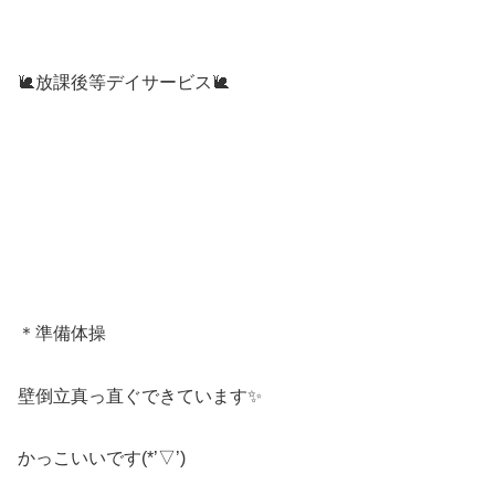
🐌放課後等デイサービス🐌
＊準備体操
壁倒立真っ直ぐできています✨
かっこいいです(*’▽’)