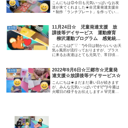
こんにちは😊今日も元気いっぱいなお友
達が来てくれました☀🌼児童発達支援🌼
＊制作「ランチプレート」を作っていき
ます✨メニュー表を見て、嬉しそうです
(^^♪＊準備体操／柔軟体操＊マラソン＊
ストラックアウトフープの中から投げ
11月24日☆ 児童発達支援 放
未分類
る！というお約束をきち...
課後等デイサービス 運動療育
柳沢運動プログラム 感覚統
合 自閉症 発達障害 埼玉県
こんにちは(*´▽｀*)今日は朝からいいお天
三郷市 吉川市 八潮市 気に
気☼風邪が流行っておりますが、プラス
に来るお友達はとても元気で、常日頃か
なる子
ら健康な身体作りができているような気
がします(*^-^*)午前☼児童発達支援の様子
です💛🌟静かな活動きょうは、粘土をし
2022年9月6日☆三郷市☆児童発
未分類
ました...
達支援☆放課後等デイサービス☆
こんにちは☀まだまだ暑い日が続きます
が、みんな元気いっぱいです!(^^)!今週は
火曜日の様子をお伝えします♬🐻児童発
達支援🐻☆ハロウィンランタン制作☆準
備体操☆マラソン☆体幹トレーニング☆
サーキット☆動物変身☆マット運動🐻放
課後等デイサービ...