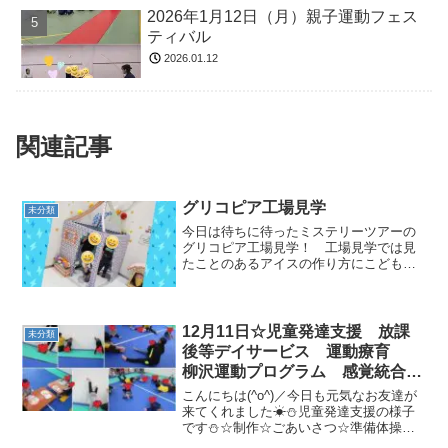
2026年1月12日（月）親子運動フェス
ティバル
2026.01.12
関連記事
グリコピア工場見学
未分類
今日は待ちに待ったミステリーツアーの
グリコピア工場見学！ 工場見学では見
たことのあるアイスの作り方にこどもた
ちも興味津々！パピコの気分になってマ
イナス１０度の部屋を体験したり、パピ
コの試食をしたりとおいしく面白い体験
をさせてもらいました。最...
12月11日☆児童発達支援 放課
未分類
後等デイサービス 運動療育
柳沢運動プログラム 感覚統合
自閉症スペクトラム ＡＤＨＤ
こんにちは(^o^)／今日も元気なお友達が
ＬＤ 発達障害 三郷市 吉川
来てくれました☀⛄児童発達支援の様子
です⛄☆制作☆ごあいさつ☆準備体操☆
市 八潮市
壁倒立☆リトミック♪音が止まるとみんな