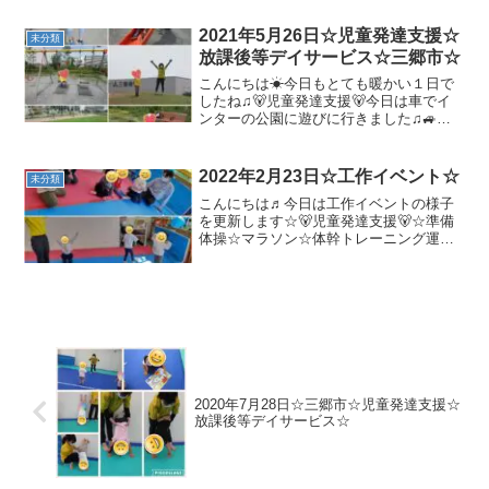
で「シーッ！」と、止まることができま
した🙆☆動物変身☆絵本「だれのこ
2021年5月26日☆児童発達支援☆
未分類
え？」☆サーキット・...
放課後等デイサービス☆三郷市☆
こんにちは☀今日もとても暖かい１日で
したね♫🐻児童発達支援🐻今日は車でイ
ンターの公園に遊びに行きました♫🚙心
地のいい天気で気持ち良かったですね
(^^♪遊具やお砂でたくさん遊びました✌お
山も登ったり下りたり・・・たくさん動
2022年2月23日☆工作イベント☆
未分類
きました✨🐻放課後等...
こんにちは♬今日は工作イベントの様子
を更新します☆🐻児童発達支援🐻☆準備
体操☆マラソン☆体幹トレーニング運動
後に工作開始！！「牛乳パックランタ
ン」を作りました＼(^o^)／みんなとても
集中して取り組めましたよ✨自分の作品
に明かりを灯して、ニ...
2020年7月28日☆三郷市☆児童発達支援☆
放課後等デイサービス☆