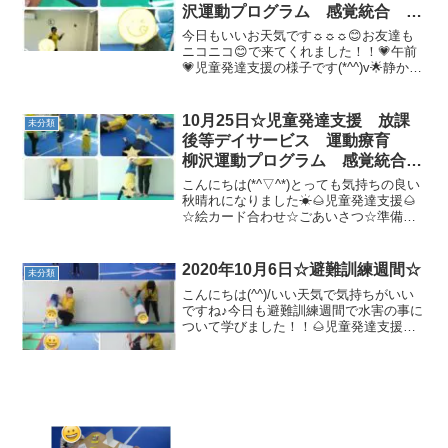
沢運動プログラム 感覚統合 自
閉症 発達障害 埼玉県 三郷
今日もいいお天気です☼☼☼😊お友達も
市 吉川市 八潮市 気になる
ニコニコ😊で来てくれました！！💗午前
💗児童発達支援の様子です(*^^)v🌟静かな
子
活動・粘土・先生とふれ合い遊び(⋈◍＞
◡＜◍)。✧♡🌟ごあいさつ🌟準備体操🌟
柔軟体操＆金魚体操🐟ゆらゆら ゆらゆ
10月25日☆児童発達支援 放課
未分類
ら・・・金魚...
後等デイサービス 運動療育
柳沢運動プログラム 感覚統合
自閉症スペクトラム ＡＤＨＤ
こんにちは(*^▽^*)とっても気持ちの良い
ＬＤ 発達障害 三郷市 吉川
秋晴れになりました☀🌰児童発達支援🌰
☆絵カード合わせ☆ごあいさつ☆準備体
市 八潮市
操☆壁倒立☆トランポリン/バランスボー
ル☆動物変身みんな、先生の動きをよく
見て変身出来ています＼(^o^)／☆絵カー
2020年10月6日☆避難訓練週間☆
未分類
ド「だれ...
こんにちは(^^)/いい天気で気持ちがいい
ですね♪今日も避難訓練週間で水害の事に
ついて学びました！！🌰児童発達支援🌰
＊準備体操＊壁倒立＊リトミック今日は
ピアノの音が止まると・・・水がきま
す！！💦水から逃げるために、高い所を
探して逃げることが...