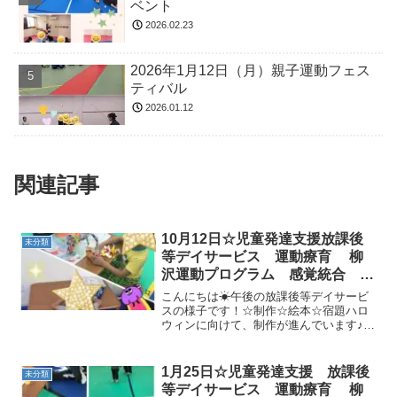
ベント
2026.02.23
2026年1月12日（月）親子運動フェス
ティバル
2026.01.12
関連記事
10月12日☆児童発達支援放課後
未分類
等デイサービス 運動療育 柳
沢運動プログラム 感覚統合 自
閉症 発達障害 埼玉県 三郷
こんにちは☀午後の放課後等デイサービ
市 吉川市 八潮市 気になる
スの様子です！☆制作☆絵本☆宿題ハロ
ウィンに向けて、制作が進んでいます♪☆
子
準備体操「ラーメン体操」☆壁倒立☆ヒ
コーキみんな手も足もピーン！と真っ直
ぐ出来ています！☆だるまさんが転んだ
1月25日☆児童発達支援 放課後
未分類
今日はだるまさんが転ん...
等デイサービス 運動療育 柳