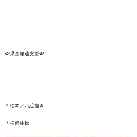
🍉児童発達支援🍉
＊絵本／お絵描き
＊準備体操