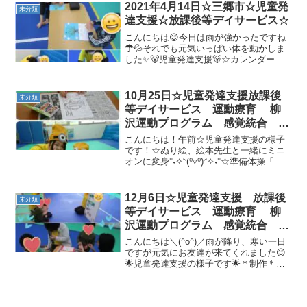
倒立＊リトミック♪音楽に合わせてとても
2021年4月14日☆三郷市☆児童発
未分類
楽しそうです(^^♪...
達支援☆放課後等デイサービス☆
こんにちは😊今日は雨が強かったですね
☂💦それでも元気いっぱい体を動かしま
した✨🐻児童発達支援🐻☆カレンダー作
り上手にシールが貼れました🙆☆準備体
操☆マラソン☆トランポリン/バランスボ
ールみんなジャンプが大好きです♡☆ボ
10月25日☆児童発達支援放課後
未分類
ール遊び投げたり、転が...
等デイサービス 運動療育 柳
沢運動プログラム 感覚統合 自
閉症 発達障害 埼玉県 三郷
こんにちは！午前☆児童発達支援の様子
市 吉川市 八潮市 気になる
です！☆ぬり絵、絵本先生と一緒にミニ
オンに変身°˖✧◝(⁰▿⁰)◜✧˖°☆準備体操「ラ
子
ーメン体操」☆柔軟体操☆玉入れ☆動物
変身🐊☆サーキット・カエル跳び・マッ
トトンネル・マット引き先生と協力して
12月6日☆児童発達支援 放課後
未分類
力いっぱい...
等デイサービス 運動療育 柳
沢運動プログラム 感覚統合 自
閉症スペクトラム ＡＤＨＤ Ｌ
こんにちは＼(^o^)／雨が降り、寒い一日
Ｄ 発達障害 三郷市 吉川
ですが元気にお友達が来てくれました😊
🌟児童発達支援の様子です🌟＊制作＊準
市 八潮市
備体操­・柔軟体操準備体操の「らーめん
体操」初めてのお友達も先生のお手本を
良く見て上手に踊れていました❤＊壁倒