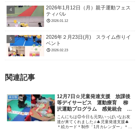
2026年1月12日（月）親子運動フェス
ティバル
2026.01.12
2026年２月23日(月) スライム作りイ
ベント
2026.02.23
関連記事
12月7日☆児童発達支援 放課後
未分類
等デイサービス 運動療育 柳
沢運動プログラム 感覚統合 自
閉症スペクトラム ＡＤＨＤ Ｌ
こんにちは😊今日も元気いっぱいなお友
Ｄ 発達障害 三郷市 吉川
達が来てくれました♫🎄児童発達支援🎄
＊絵カード＊制作「1月カレンダー」＊準
市 八潮市
備体操／柔軟体操「ラーメン体操」先生
のお手本を見て上手にできました♫＊壁