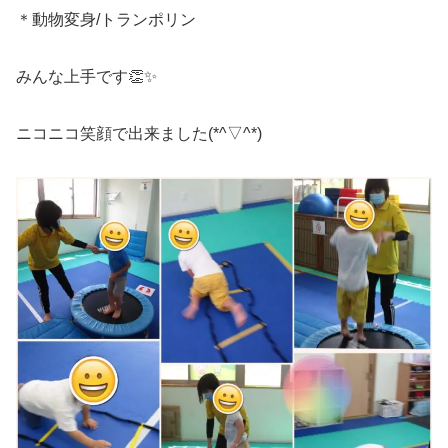
＊動物変身/トランポリン
みんな上手です👏✨
ニコニコ笑顔で出来ました(*^▽^*)