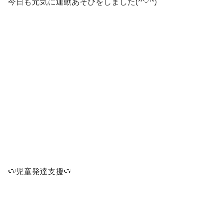
今日も元気に運動あそびをしました(*^-^*)
🍉児童発達支援🍉