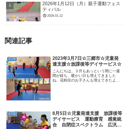
2026年1月12日（月）親子運動フェス
ティバル
2026.01.12
関連記事
2023年3月7日☆三郷市☆児童発
未分類
達支援☆放課後等デイサービス☆
こんにちは。３月もあっという間に一週
間が経ち、暖かい日も増えてきました
ね。花粉症のお子さんも増えてきたよう
に感じますので、服薬などしながら体調
管理をしていきたいですね(^_-)-☆🌷児童
発達支援🌸・マラソン・リトミック・体
幹トレーニング・サ...
8月5日☆児童発達支援 放課後等
未分類
デイサービス 運動療育 感覚統
合 自閉症スペクトラム 広汎性