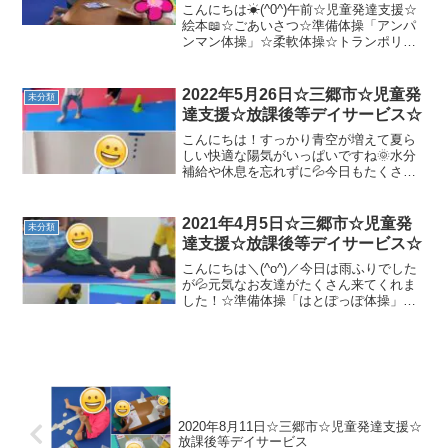
発達障害 三郷市
こんにちは☀(^0^)午前☆児童発達支援☆
絵本📖☆ごあいさつ☆準備体操「アンパ
ンマン体操」☆柔軟体操☆トランポリ
ン、バランスボール、坂道コロコロジャ
ンプしたり、先生に抱っこされてバウン
ドしたり！みんな楽しくてニコニコでし
2022年5月26日☆三郷市☆児童発
未分類
た☺♡☆動物変身🐻☆...
達支援☆放課後等デイサービス☆
こんにちは！すっかり青空が増えて夏ら
しい快適な陽気がいっぱいですね🌞水分
補給や休息を忘れずに💦今日もたくさん
運動しました！🌹児童発達支援🌹☆準備
運動☆マラソン☆体幹トレーニング☆鉄
棒☆ハンモック🌷放課後等デイサービス
2021年4月5日☆三郷市☆児童発
未分類
🌷☆準備体操☆マラソン☆...
達支援☆放課後等デイサービス☆
こんにちは＼(^o^)／今日は雨ふりでした
が💦元気なお友達がたくさん来てくれま
した！☆準備体操「はとぽっぽ体操」上
手に先生の真似っこが出来ました👏初め
てのお友達がいましたが、緊張せずに笑
顔で出来ました(*^^)v☆壁倒立手をパーに
してしっか...
2020年8月11日☆三郷市☆児童発達支援☆
放課後等デイサービス