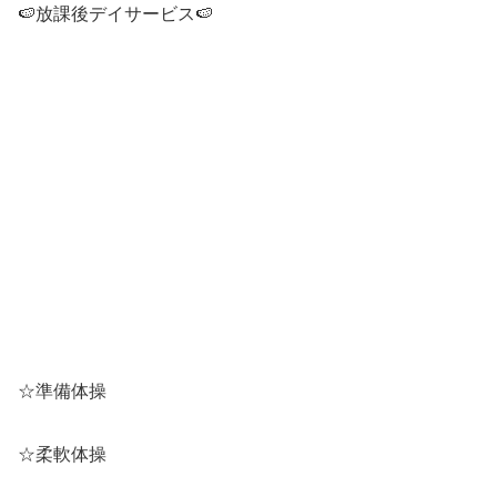
🍉放課後デイサービス🍉
☆準備体操
☆柔軟体操