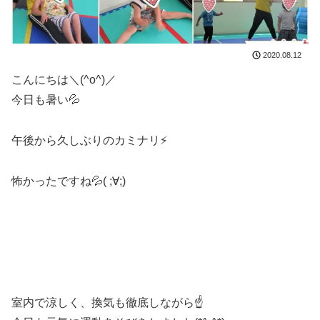
2020.08.12
こんにちは＼(^o^)／
今日も暑い💦
午後から久しぶりのカミナリ⚡
怖かったですね💦( ;∀;)
室内で涼しく、換気も徹底しながら☝