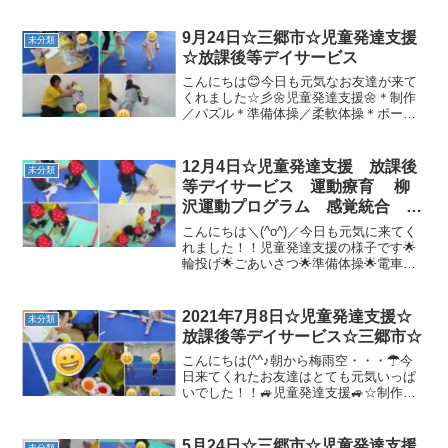
9月24日☆三郷市☆児童発達支援
未分類
☆放課後等デイサービス
こんにちは😊今日も元気なお友達が来て
くれました☆彡🌼児童発達支援🌼＊制作
／パズル＊準備体操／柔軟体操＊ボール
遊び的を狙ってボールを投げました！
「せーの！」のかけ声でみんなと合わせ
て投げることができていました＼(^o^)／
12月4日☆児童発達支援 放課後
未分類
＊動物変身クマ、カメ...
等デイサービス 運動療育 柳
沢運動プログラム 感覚統合 自
閉症スペクトラム ＡＤＨＤ Ｌ
こんにちは＼(^o^)／今日も元気に来てく
Ｄ 発達障害 三郷市 吉川
れました！！児童発達支援の様子です🌟
輪投げ🌟ごあいさつ🌟準備体操🌟電車ご
市 八潮市
っこ🚃信号を良く見て青は進め！赤は止
まれ！きちんとできました！！！ボール
プール駅に到着！！みんなで楽しみまし
2021年7月8日☆児童発達支援☆
未分類
た！🌟クリスマスツ...
放課後等デイサービス☆三郷市☆
こんにちは(^^♪朝から梅雨空・・・☂今
日来てくれたお友達はとても元気いっぱ
いでした！！🚙児童発達支援🚙☆制作
「カレンダー」☆準備体操先生のまねっ
こ上手です👏(^^♪☆壁倒立☆マラソン🎶
壁倒立が安定していますね👏(^^♪☆トラ
5月24日☆三郷市☆児童発達支援