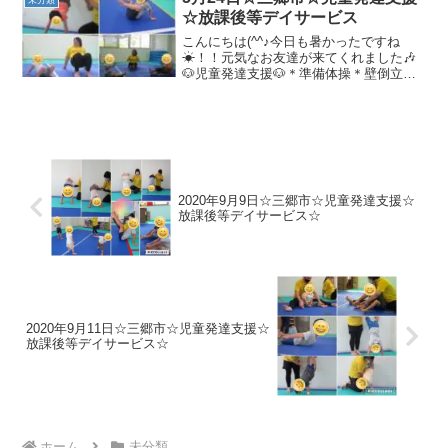
未分類
ンポリン/バラ...
☆放課後等デイサービス
こんにちは(^^♪今日も暑かったですね
☀！！元気なお友達が来てくれました🎶
🐶児童発達支援🐶＊準備体操＊壁倒立＊
トランポリン/バランスボール＊戸外遊び
におどり公園に遊びに行きました＼(^o^)
／アスレチックや滑り台でたくさん遊
び、遊んだ後は水...
2020年9月9日☆三郷市☆児童発達支援☆
放課後等デイサービス☆
2020年9月11日☆三郷市☆児童発達支援☆
放課後等デイサービス☆
ホーム
未分類