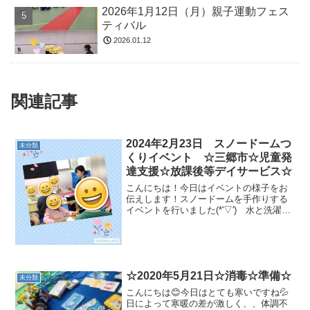
2026年1月12日（月）親子運動フェス
ティバル
2026.01.12
関連記事
2024年2月23日 スノードームつ
未分類
くりイベント ☆三郷市☆児童発
達支援☆放課後等デイサービス☆
こんにちは！今日はイベントの様子をお
伝えします！スノードームを手作りする
イベントを行いました(*'▽') 水と洗濯の
りを混ぜ入れて、キラキラのラメなどで
飾り付けをしました。細かい作業もあり
ましたが、集中してお話をしっかり聞い
て、かわいい完成...
☆2020年5月21日☆消毒☆準備☆
未分類
こんにちは😊今日はとても寒いですね💦
日によって寒暖の差が激しく、、体調不