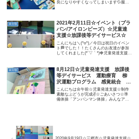
良になりやすくなってしまいます💦服装
で調整をして、温かいものを食べて✨体
調管理していきましょう＼(^o^)／通所再
開になった時、みんなが気持ちよく！安
全に過ごせるように...
2021年2月11日☆イベント（プラ
未分類
バン/アイロンビーズ）☆児童達
支援☆放課後等デイサービス☆
こんにちは＼(^o^)／今日は祝日のイベン
ト🏁でした！！たくさんのお友達が参加
してくれました(*´▽｀*)🍓児童発達支援🍓
☆準備体操みんなで楽しく体操です✨☆
マラソン♪ストレス発散です！！(;'∀'）💦
☆プラバン作り①先生からの説明②好き
8月12日☆児童発達支援 放課後
未分類
な...
等デイサービス 運動療育 柳
沢運動プログラム 感覚統合 自
閉症 発達障害 埼玉県 三郷
こんにちは🌼午前☆児童発達支援☆制作
市 吉川市 八潮市 気になる
素敵なぶどうが完成✌☆ごあいさつ☆準
備体操「アンパンマン体操」みんなアン
子
パーンマーン！って元気よく呼んでくれ
ました☺☆柔軟体操先生のまねっこ上手
になってきたね👀☆☆動物変身🐊🐰☆ト
ランポリン、バランスボー...
2020年9月19日☆三郷市☆児童発達支援☆