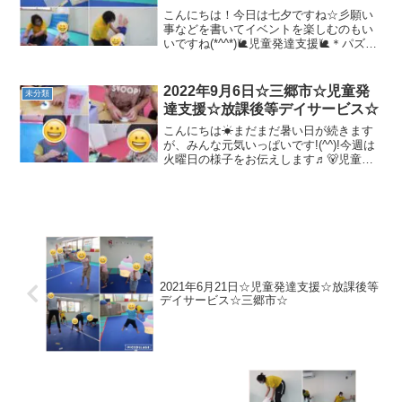
こんにちは！今日は七夕ですね☆彡願い
事などを書いてイベントを楽しむのもい
いですね(*^^*)🐌児童発達支援🐌＊パズル
＊準備体操しっかりと準備体操をしてか
ら運動あそびをします！＊トランポリン/
バランスボール＊リトミックピアノに合
2022年9月6日☆三郷市☆児童発
未分類
わせて動いたり...
達支援☆放課後等デイサービス☆
こんにちは☀まだまだ暑い日が続きます
が、みんな元気いっぱいです!(^^)!今週は
火曜日の様子をお伝えします♬🐻児童発
達支援🐻☆ハロウィンランタン制作☆準
備体操☆マラソン☆体幹トレーニング☆
サーキット☆動物変身☆マット運動🐻放
課後等デイサービ...
2021年6月21日☆児童発達支援☆放課後等
デイサービス☆三郷市☆