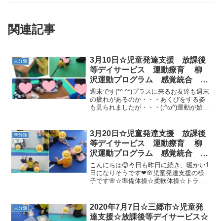
関連記事
3月10日☆児童発達支援 放課後
未分類
等デイサービス 運動療育 柳
沢運動プログラム 感覚統合 自
閉症 発達障害 埼玉県 三郷
週末です(*^-^*)プラスに来るお友達も週末
市 吉川市 八潮市 気になる
の疲れがあるのか・・・あくびをする姿
も見られましたが・・・(;^ω^)運動が始ま
子
ると、皆、目をキラキラ輝かして頑張っ
ていました！！🌷児童発達支援の様子で
す🌷☆静かな活動・絵本・制作みんなお
3月20日☆児童発達支援 放課後
未分類
友達と...
等デイサービス 運動療育 柳
沢運動プログラム 感覚統合 自
閉症スペクトラム ＡＤＨＤ Ｌ
こんにちは😊今日も昨日に続き、暖かい1
Ｄ 発達障害 三郷市
日になりそうです❤🌸児童発達支援の様
子です🌸☆準備体操☆柔軟体操☆トラン
ポリン/バランスボール皆、大好きジャン
プ⤴⤴ジャンプ＼(^o^)／高く跳べるお友達
もいました！☆動物変身☆ゴロゴタイム
2020年7月7日☆三郷市☆児童発
未分類
☆絵本いっぱ...
達支援☆放課後等デイサービス☆