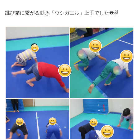
跳び箱に繋がる動き「ウシガエル」上手でした🐸✌