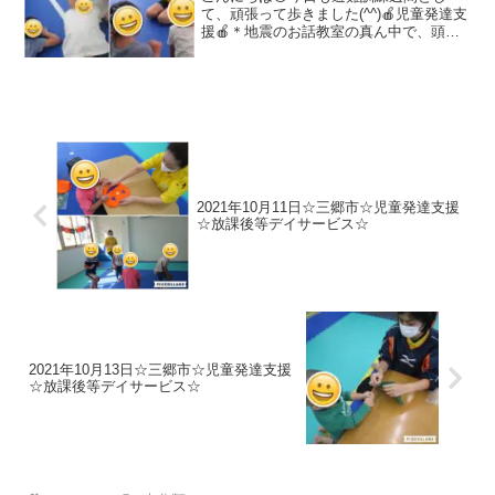
て、頑張って歩きました(^^)🍎児童発達支
援🍎＊地震のお話教室の真ん中で、頭を
守る練習をしました！＊柔軟体操＊避難
訓練「幸房小学校」まで出発です！最後
までしっかり歩くことができました♫＊
遊具たくさんの遊具に...
2021年10月11日☆三郷市☆児童発達支援
☆放課後等デイサービス☆
2021年10月13日☆三郷市☆児童発達支援
☆放課後等デイサービス☆