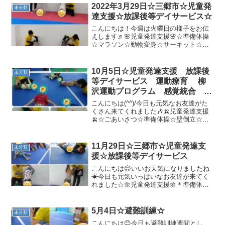
2022年3月29日☆三郷市☆児童発
未分類
達支援☆放課後等デイサービス☆
こんにちは！今週は火曜日の様子をお伝
えします♬🌸児童発達支援🌸☆準備体操
☆マラソン☆動物変身☆サーキット☆コ
ロコロ中当て🌸放課後等デイサービス🌸
☆準備体操・マラソン☆反復横跳び☆大
縄跳び☆しっぽ取り☆ストラックアウト
10月5日☆児童発達支援 放課後
未分類
次回の更新日は4月6日（...
等デイサービス 運動療育 柳
沢運動プログラム 感覚統合 自
閉症スペクトラム ＡＤＨＤ Ｌ
こんにちは(^^)/今日も元気なお友達がた
Ｄ 発達障害 三郷市 吉川
くさん来てくれました🎶🍌児童発達支援
🍌☆ごあいさつ☆準備体操☆壁倒立☆ト
市 八潮市
ランポリン/バランスボール順番もしっか
り守って楽しめました♪☆動物変身☆絵本
「アンパンマンとひのたまこぞう」みん
11月29日☆三郷市☆児童発達支
未分類
な真剣に見てい...
援☆放課後等デイサービス
こんにちは😊いいお天気になりましたね
☀今日も元気いっぱいなお友達が来てく
れました☆🌼児童発達支援🌼＊準備体
操・柔軟体操＊トランポリン／バランス
ボール順番を仲良く守ってできました✨
＊玉入れボールを入れる！投げる！とっ
5月4日☆避難訓練☆
未分類
ても上手になりました＼(^...
こんにちは😊今日も避難訓練週間とし