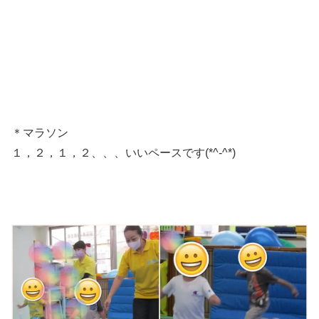
＊マラソン
１，２，１，２、、、いいペースです(*^-^*)