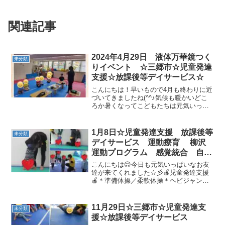
関連記事
2024年4月29日 液体万華鏡つく
未分類
りイベント ☆三郷市☆児童発達
支援☆放課後等デイサービス☆
こんにちは！早いもので4月も終わりに近
づいてきましたね(^^♪気候も暖かいどこ
ろか暑くなってこどもたちは元気いっぱ
いです！今日はビーズ、液体のり、トイ
レットペーパーの芯を使って液体万華鏡
を作りました！きれいなキラキラが回っ
1月8日☆児童発達支援 放課後等
未分類
ている様子をじーっ...
デイサービス 運動療育 柳沢
運動プログラム 感覚統合 自閉
症スペクトラム ＡＤＨＤ Ｌ
こんにちは😊今日も元気いっぱいなお友
Ｄ 発達障害 三郷市 吉川
達が来てくれました☆彡🍎児童発達支援
🍎＊準備体操／柔軟体操＊ヘビジャンプ
市 八潮市
🐍みんなとても楽しそうです♫何度もジ
ャンプしました！＊動物変身なんと！手
押し車にチャレンジしました( ﾟДﾟ)✨＊サ
11月29日☆三郷市☆児童発達支
未分類
ーキット・1本橋...
援☆放課後等デイサービス