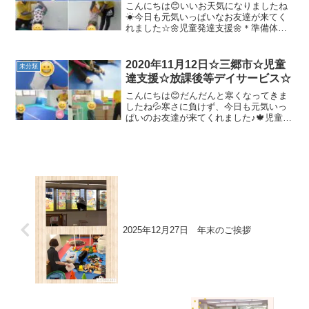
こんにちは😊いいお天気になりましたね
☀今日も元気いっぱいなお友達が来てく
れました☆🌼児童発達支援🌼＊準備体
操・柔軟体操＊トランポリン／バランス
ボール順番を仲良く守ってできました✨
＊玉入れボールを入れる！投げる！とっ
2020年11月12日☆三郷市☆児童
未分類
ても上手になりました＼(^...
達支援☆放課後等デイサービス☆
こんにちは😊だんだんと寒くなってきま
したね💦寒さに負けず、今日も元気いっ
ぱいのお友達が来てくれました♪🍁児童発
達支援🍁＊準備体操＊壁倒立ディズニー
体操も楽しみながら踊っています♬＊マ
ラソン＊リトミック元気いっぱい走りま
した(^^)/リトミッ...
2025年12月27日 年末のご挨拶