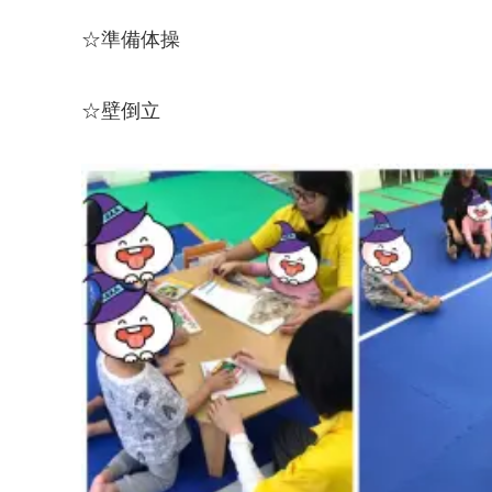
☆準備体操
☆壁倒立