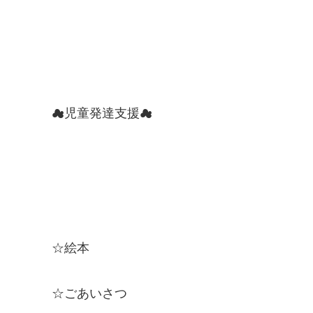
☁児童発達支援☁
☆絵本
☆ごあいさつ