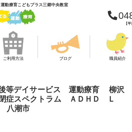
 運動療育こどもプラス三郷中央教室
04
【平日
ご利用方法
ブログ
職員紹介
課後等デイサービス 運動療育 柳沢
閉症スペクトラム ＡＤＨＤ Ｌ
 八潮市