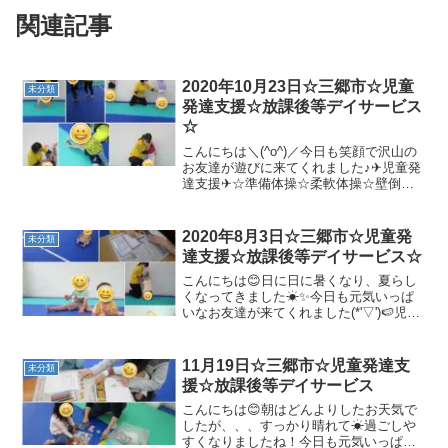
関連記事
2020年10月23日☆三郷市☆児童
未分類
発達支援☆放課後等デイサービス
☆
こんにちは＼(^o^)／今日も笑顔で沢山の
お友達が遊びに来てくれました♪✈児童発
達支援✈☆準備体操☆柔軟体操☆壁倒立
上手に出来るお友達が増えてきました😊
☆マラソン♪☆ヘビジャンプニョロニョロ
動く縄を良く見て上手にジャンプ✨✨☆サ
2020年8月3日☆三郷市☆児童発
未分類
ーキット・バ...
達支援☆放課後等デイサービス☆
こんにちは😊日に日に暑くなり、夏らし
くなってきました☀✨今日も元気いっぱ
いなお友達が来てくれました(*'▽')🍉児童
発達支援🍉＊絵本／お絵描き＊準備体操
＊マラソンもっと走るー！とみんな元気
いっぱいです＼(^o^)／＊動物変身音楽に
11月19日☆三郷市☆児童発達支
未分類
合わせて♪...
援☆放課後等デイサービス
こんにちは😊朝はどんよりしたお天気で
したが、、、すっかり晴れて☀過ごしや
すくなりましたね！今日も元気いっぱい