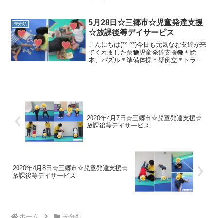
なお友達が来てくれました(´▽｀*)午前☆
児童発達支援の様子です☀制作/お絵かき/
パズル☀準備体操「ラーメン体操」☀壁
5月28日☆三郷市☆児童発達支援
未分類
倒立以前まで肘...
☆放課後等デイサービス
こんにちは(*^-^*)今日も元気なお友達が来
てくれました🌼🐘児童発達支援🐘＊絵
本、パズル＊準備体操＊壁倒立＊トラン
ポリン/バランスボール＊ボール遊び長い
距離も上手に転がせるようになってきま
した😊＊障害物マラソン＊ペープサート
「どんな色がす...
2020年4月7日☆三郷市☆児童発達支援☆
放課後等デイサービス
2020年4月8日☆三郷市☆児童発達支援☆
放課後等デイサービス
ホーム
未分類