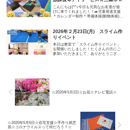
こんにちは(^^♪今日も元気なお友達が遊
びに来てくれました！！🚙児童発達支援
＊カレンダー制作＊準備体操(動物体操)＊
マラソン制作では、ハサミでちょきちょ
き✂頑張りました🎶トミカの曲で、ノリ
ノリマラソン👣＊バランスボール＊トラ
2026年２月23日(月) スライム作
未分類
ンポリン＊半円バ...
りイベント
本日は教室で「スライム作りイベント」
を開催いたしました！たくさんの方にご
参加いただきまして、ありがとうござい
ました✨運動をしてからスライム作りを
おこないました。説明を聞く目が真剣そ
のものでした！それぞれ自分の好きな色
のスライムを二つ作りまし...
☆2020年5月2日☆お花☆テレビ電話☆
☆2020年5月6日☆在宅支援☆手作り紙芝
居☆コロナウイルスって何だろう？☆