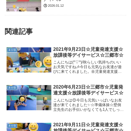
2026.01.12
関連記事
2021年9月23日☆児童発達支援☆
未分類
放課後等デイサービス☆三郷市☆
こんにちは(^▽^)/秋らしい気持ちのいい
お天気ですね🎶今日も元気なお友達が遊
びに来てくれました。🌼児童発達支援＊
準備体操(動物体操)＊マラソン障害物のマ
ラソンは、皆テンションが上がります⤴⤴
🏃🏃＊ボール遊びアンパンマンの曲が終
2020年6月23日☆三郷市☆児童発
未分類
わるまでに入...
達支援☆放課後等デイサービス☆
こんにちは😊今日も元気いっぱいなお友
達が来てくれました✨☆準備体操☆壁倒
立先生のお手伝いがなくても1人でしっか
り支えることができています！☆リトミ
ック今日は少しレベルアップしたメニュ
ーに挑戦です＼(^o^)／先生のお話をよく
2021年9月11日☆児童発達支援☆
未分類
聞いて頑張りまし...
放課後等デイサービス☆三郷市☆