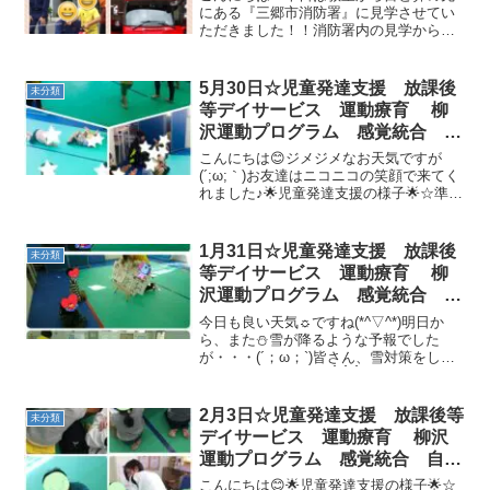
にある『三郷市消防署』に見学させてい
ただきました！！消防署内の見学から
様々な消防車を見させていただきました
(^_-)-☆普段見ることのできない消防器具
や内部を見ることができ、こども達も大
5月30日☆児童発達支援 放課後
未分類
興奮でした(*^-...
等デイサービス 運動療育 柳
沢運動プログラム 感覚統合 自
閉症スペクトラム ＡＤＨＤ Ｌ
こんにちは😊ジメジメなお天気ですが
Ｄ 発達障害 三郷市 吉川
(´;ω;｀)お友達はニコニコの笑顔で来てく
れました♪🌟児童発達支援の様子🌟☆準備
市 八潮市
体操「どうぶつたいそう」☆柔軟体操挨
拶では名前が呼ばれると ビシッ！！と手
をあげることができました！☆壁倒立☆
1月31日☆児童発達支援 放課後
未分類
ゴーストップ...
等デイサービス 運動療育 柳
沢運動プログラム 感覚統合 自
閉症 発達障害 埼玉県 三郷
今日も良い天気☼ですね(*^▽^*)明日か
市 吉川市 八潮市 気になる
ら、また⛄雪が降るような予報でした
が・・・(´；ω；`)皆さん、雪対策をしっ
子
かりしてくださいね☝☝☝💖児童発達支援
の様子です💖❤静かな活動❤初めのご挨
拶・声を出そう！「あ・え・い・う・
2月3日☆児童発達支援 放課後等
未分類
え・お・あ・お...
デイサービス 運動療育 柳沢
運動プログラム 感覚統合 自閉
症 発達障害 埼玉県 三郷市
こんにちは😊🌟児童発達支援の様子🌟☆