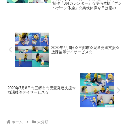
吉川市 八潮市 気になる子
制作「3月カレンダー」☆準備体操「ブン
バボーン体操」☆柔軟体操今日は指の運
動(グーチョキパー)もしました♪☆壁倒立
☆マット相撲☆動物変身☆サーキット・
島渡りジャンプ・1本橋渡り・イカダ☆綱
引き☆自由遊び「...
2020年7月6日☆三郷市☆児童発達支援☆
放課後等デイサービス☆
2020年7月8日☆三郷市☆児童発達支援☆
放課後等デイサービス☆
ホーム
未分類