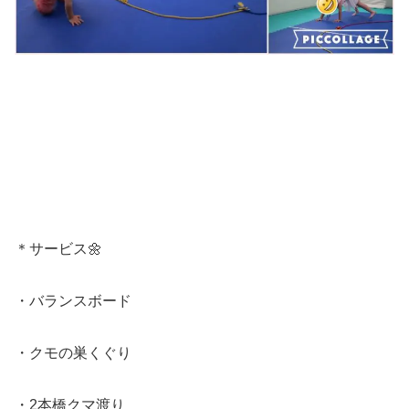
＊サービス🌼
・バランスボード
・クモの巣くぐり
・2本橋クマ渡り