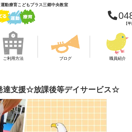
 運動療育こどもプラス三郷中央教室
04
【平日
ご利用方法
ブログ
職員紹介
児童発達支援☆放課後等デイサービス☆